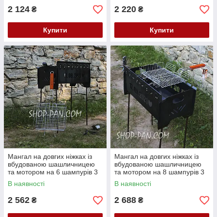
2 124
2 220
₴
₴
Купити
Купити
Мангал на довгих ніжках із
Мангал на довгих ніжках із
вбудованою шашличницею
вбудованою шашличницею
та мотором на 6 шампурів 3
та мотором на 8 шампурів 3
мм
мм
В наявності
В наявності
2 562
2 688
₴
₴