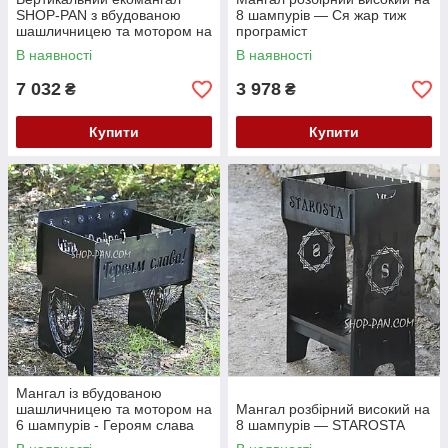
SHOP-PAN з вбудованою
8 шампурів — Ся жар тиж
шашличницею та мотором на
програміст
ніжках
В наявності
В наявності
7 032
3 978
₴
₴
Купити
Купити
Мангал із вбудованою
шашличницею та мотором на
Мангал розбірний високий на
6 шампурів - Героям слава
8 шампурів — STAROSTA