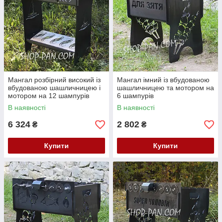
Мангал розбірний високий із
Мангал імний із вбудованою
вбудованою шашличницею і
шашличницею та мотором на
мотором на 12 шампурів
6 шампурів
В наявності
В наявності
6 324
2 802
₴
₴
Купити
Купити