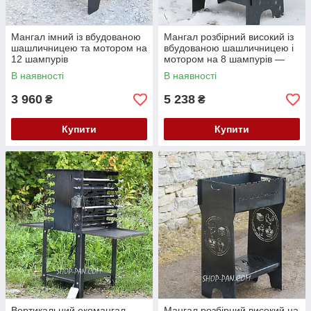
Мангал імний із вбудованою
Мангал розбірний високий із
шашличницею та мотором на
вбудованою шашличницею і
12 шампурів
мотором на 8 шампурів —
Best Boss
В наявності
В наявності
3 960
5 238
₴
₴
Купити
Купити
Вертикальний екомангал
Мангал розбірний високий на