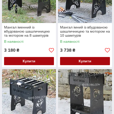
Мангал іменний із
Мангал імний із вбудованою
вбудованою шашличницею
шашличницею та мотором на
та мотором на 8 шампурів
10 шампурів
В наявності
В наявності
3 180
3 738
₴
₴
Купити
Купити