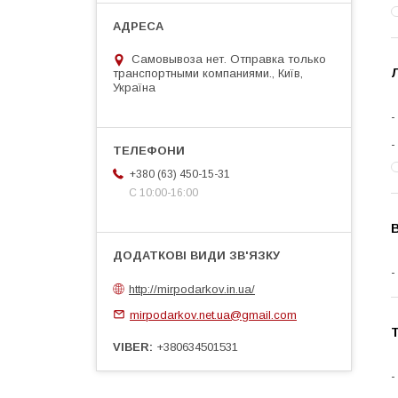
Самовывоза нет. Отправка только
Л
транспортными компаниями., Київ,
Україна
+380 (63) 450-15-31
С 10:00-16:00
http://mirpodarkov.in.ua/
mirpodarkov.net.ua@gmail.com
Т
VIBER
+380634501531