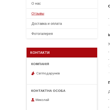
О нас
С
Отзывы
Доставка и оплата
Фотогалерея
І
У
КОНТАКТИ
Світподарунків
П
Д
Миколай