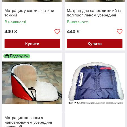
Матрацик у санки з овчини
Матрац для санок дитячий із
тонкий
поліпропіленом усередині
В наявності
В наявності
440
440
₴
₴
Купити
Купити
Подарунок
Матрацик на санки з
наповнювачем усередині
червоний