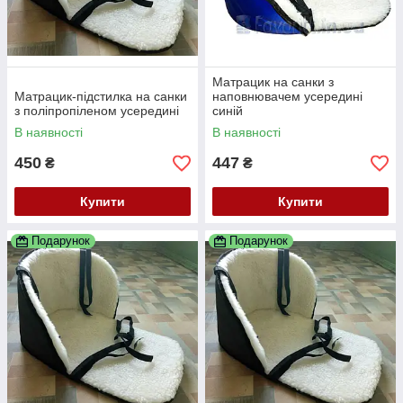
Матрацик на санки з
Матрацик-підстилка на санки
наповнювачем усередині
з поліпропіленом усередині
синій
В наявності
В наявності
450
447
₴
₴
Купити
Купити
Подарунок
Подарунок