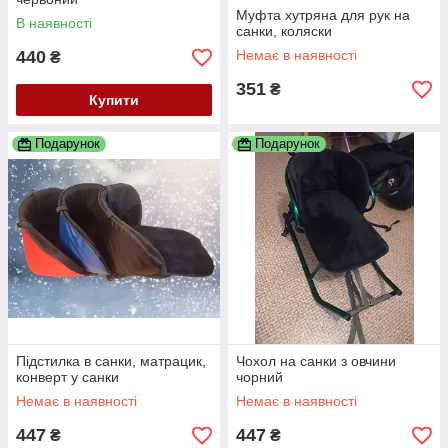
Муфта хутряна для рук на
В наявності
санки, коляски
440
Немає в наявності
₴
351
₴
Купити
Подарунок
Подарунок
Підстилка в санки, матрацик,
Чохол на санки з овчини
конверт у санки
чорний
Немає в наявності
Немає в наявності
447
447
₴
₴