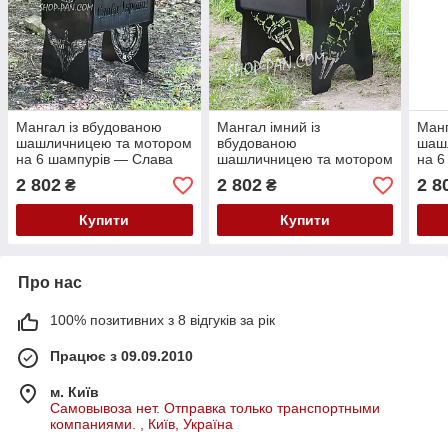
Мангал із вбудованою
Мангал імний із
Манг
шашличницею та мотором
вбудованою
шаш
на 6 шампурів — Слава
шашличницею та мотором
на 6
Україні
на 6 шампурів
грав
2 802
2 802
2 8
₴
₴
dani
Купити
Купити
Про нас
100% позитивних з 8 відгуків за рік
Працює з 09.09.2010
м. Київ
Самовывоза нет. Отправка только транспортными
компаниями. , Київ, Україна