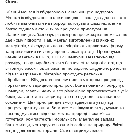
Опис
Ім'яний мангал із вбудованою шашличницею недорого
Мангал із вбудованою шашличницею — знахідка для всіх, хто
любить відпочивати на природі та готувати шашлик, але не
бажає годинами стежити за процесом приготування.
Шашличниця забезпечує рівномірне просмажування м'яса, не
дає йому підгоріти. Наш мангал виготовлений із якісних
матеріалів, які слугують довго, зберігають правильну форму
та привабливий вигляд у процесі експлуатації. Пропонуємо
іменні мангали на 6, 8, 10 і 12 шампурів. Незалежно від
розміру, товар виробляється з безпечної та міцної сталі, що
витримує високі навантаження, не виділяє шкідливих речовин
під час нагрівання. Матеріал проходить ретельне
оброблення. Вбудована шашличниця з мотором працює від
портативного зарядного пристрою. Вона повільно прокручує
шампури, завдяки чому м'ясо рівномірно просмажується з усіх
боків, має апетитну скоринку, але не підгоряє, залишається
соковитим. Цей пристрій дає змогу відвертати увагу від
процесу приготування. Ви можете спілкуватися з друзями та
насолоджуватися відпочинком на природі, поки м'ясо
готується. Компактність і мобільність. Мангал не займає
багато місця, його зручно возити із собою на природу. Якісні,
міцні, довговічні матеріали. Сталь витримує високі