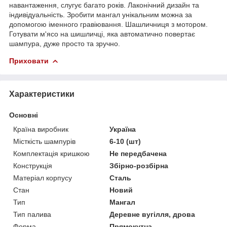
навантаження, слугує багато років. Лаконічний дизайн та
індивідуальність. Зробити мангал унікальним можна за
допомогою іменного гравіювання. Шашличниця з мотором.
Готувати м'ясо на шишличці, яка автоматично повертає
шампура, дуже просто та зручно.
Приховати
Характеристики
Основні
Країна виробник
Україна
Місткість шампурів
6-10 (шт)
Комплектація кришкою
Не передбачена
Конструкція
Збірно-розбірна
Матеріал корпусу
Сталь
Стан
Новий
Тип
Мангал
Тип палива
Деревне вугілля, дрова
Форма
Прямокутна