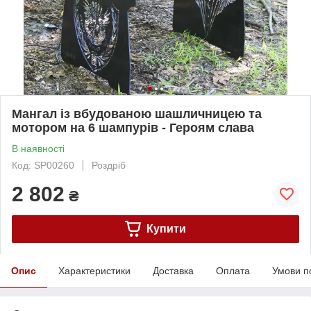
Мангал із вбудованою шашличницею та
мотором на 6 шампурів - Героям слава
В наявності
Код: SP00260
Роздріб
2 802
₴
Купити
Опис
Характеристики
Доставка
Оплата
Умови п