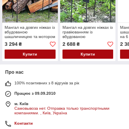
Мангал на довгих ніжках із
Мангал на довгих ніжках із
Манг
вбудованою
гравіюванням із
шаш
шашличницею та мотором
вбудованою
на 6
на 10 шампурів 3 мм
шашличницею та мотором
3 294
2 688
2 3
₴
₴
на 8 шампурів 3 мм
Купити
Купити
Про нас
100% позитивних з 8 відгуків за рік
Працює з 09.09.2010
м. Київ
Самовывоза нет. Отправка только транспортными
компаниями. , Київ, Україна
Контакти