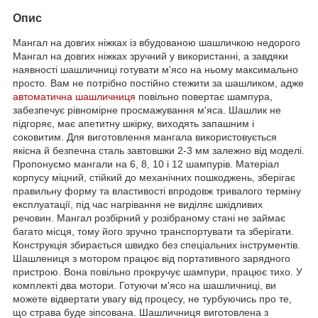
Опис
Мангал на довгих ніжках із вбудованою шашличкою недорого
Мангал на довгих ніжках зручний у використанні, а завдяки
наявності шашличниці готувати м'ясо на ньому максимально
просто. Вам не потрібно постійно стежити за шашликом, адже
автоматична шашличниця
повільно повертає шампура,
забезпечує рівномірне просмажування м'яса. Шашлик не
підгоряє, має апетитну шкірку, виходять запашним і
соковитим. Для виготовлення мангала використовується
якісна й безпечна сталь завтовшки 2-3 мм залежно від моделі.
Пропонуємо мангали на 6, 8, 10 і 12 шампурів. Матеріал
корпусу міцний, стійкий до механічних пошкоджень, зберігає
правильну форму та властивості впродовж тривалого терміну
експлуатації, під час нагрівання не виділяє шкідливих
речовин. Мангал розбірний у розібраному стані не займає
багато місця, тому його зручно транспортувати та зберігати.
Конструкція збирається швидко без спеціальних інструментів.
Шашлениця з мотором працює від портативного зарядного
пристрою. Вона повільно прокручує шампури, працює тихо. У
комплекті два мотори. Готуючи м'ясо на шашличниці, ви
можете відвертати увагу від процесу, не турбуючись про те,
що страва буде зіпсована. Шашличниця виготовлена з