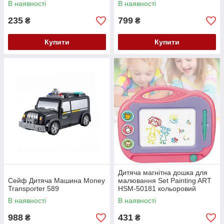
В наявності
В наявності
235
799
₴
₴
Купити
Купити
Дитяча магнітна дошка для
Cейф Дитяча Машина Money
малювання Set Painting ART
Transporter 589
HSM-50181 кольоровий
розвивальний планшет
В наявності
В наявності
988
431
₴
₴