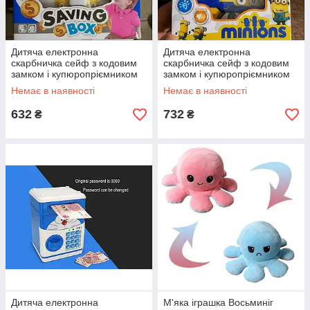
Дитяча електронна
Дитяча електронна
скарбничка сейф з кодовим
скарбничка сейф з кодовим
замком і купюропріємником
замком і купюропріємником
Міньйон
Міньйони
Немає в наявності
Немає в наявності
632
732
₴
₴
Дитяча електронна
М'яка іграшка Восьминіг