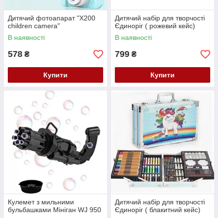
Дитячий фотоапарат "X200
Дитячий набір для творчості
children camera"
Єдиноріг ( рожевий кейс)
В наявності
В наявності
578
799
₴
₴
Купити
Купити
Кулемет з мильними
Дитячий набір для творчості
бульбашками Мініган WJ 950
Єдиноріг ( блакитний кейс)