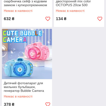
скарбничка сейф з кодовим
двосторонній mix color
замком і купюропріємником
OCTOPUS 20см 500
Немає в наявності
Немає в наявності
632
134
₴
₴
Дитячий фотоапарат для
мильних бульбашок,
генератор Bubble Camera
Немає в наявності
378
₴