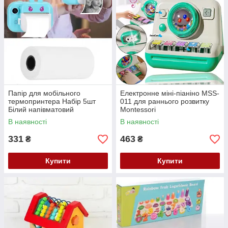
Папір для мобільного
Електронне міні-піаніно MSS-
термопринтера Набір 5шт
011 для раннього розвитку
Білий напівматовий
Montessori
термопапір для дитячого міні
В наявності
В наявності
принтера 5.7х3см
331
463
₴
₴
Купити
Купити