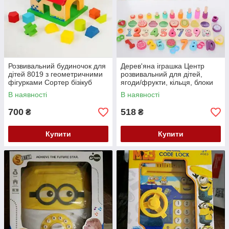
Розвивальний будиночок для
Дерев'яна іграшка Центр
дітей 8019 з геометричними
розвивальний для дітей,
фігурками Сортер бізікуб
ягоди/фрукти, кільця, блоки
Розвивальна іграшка
Дитячий сортер
В наявності
В наявності
700
518
₴
₴
Купити
Купити