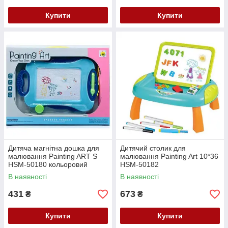
Купити
Купити
Дитяча магнітна дошка для
Дитячий столик для
малювання Painting ART S
малювання Painting Art 10*36
HSM-50180 кольоровий
HSM-50182
розвивальний планшет
В наявності
В наявності
431
673
₴
₴
Купити
Купити