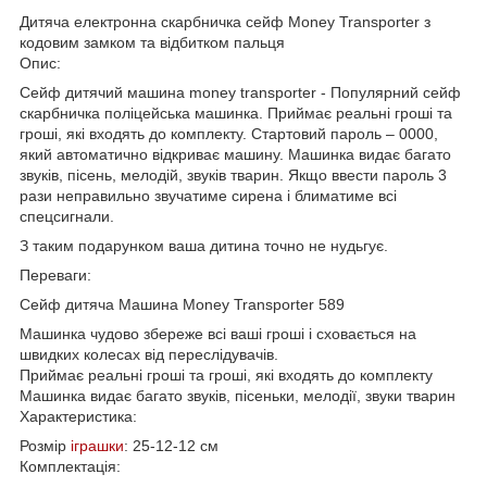
Дитяча електронна скарбничка сейф Money Transporter з
кодовим замком та відбитком пальця
Опис:
Cейф дитячий машина money transporter - Популярний сейф
скарбничка поліцейська машинка. Приймає реальні гроші та
гроші, які входять до комплекту. Стартовий пароль – 0000,
який автоматично відкриває машину. Машинка видає багато
звуків, пісень, мелодій, звуків тварин. Якщо ввести пароль 3
рази неправильно звучатиме сирена і блиматиме всі
спецсигнали.
З таким подарунком ваша дитина точно не нудьгує.
Переваги:
Cейф дитяча Машина Money Transporter 589
Машинка чудово збереже всі ваші гроші і сховається на
швидких колесах від переслідувачів.
Приймає реальні гроші та гроші, які входять до комплекту
Машинка видає багато звуків, пісеньки, мелодії, звуки тварин
Характеристика:
Розмір
іграшки
: 25-12-12 см
Комплектація: