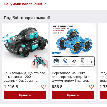
Всі умови повернення
Подібні товари компанії
Танк всюдихід, що стріляє,
Перегонова машинка
Раді
— машинка 1200 з
перевертень всюдихід з
стрі
водними бомбами на
акумулятором і пультом
трив
орбізах з акумулятором
керування
бом
1 216
938
1 7
₴
₴
Купити
Купити