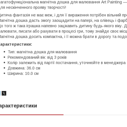
агатофункціональна магнітна дошка для малювання Art Painting 
ля нескінченного прояву творчості!
итяча фантазія не має меж, і для її вираження потрібен вільний пр
агнітна дошка дасть змогу заощадити на папері, на олівець і фарб
о того ж така іграшка напевно зацікавить дитину будь-якого віку
алювати, писати або рахувати в процесі гри, тому знайде своє міс
агнітна дошка досить компактна, і її можна брати в дорогу та подо
Характеристики:
Тип: магнітна дошка для малювання
Рекомендований вік: від 3 років
Колір залежить від партії постачання, уточнюйте в менеджера
Довжина: 36.0 см
Ширина: 10.0 см
арактеристики