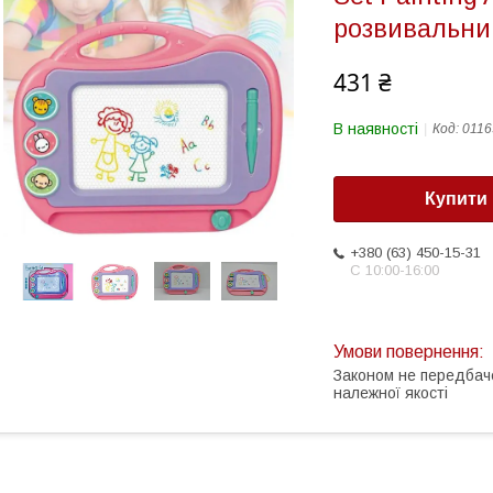
розвивальни
431 ₴
В наявності
Код:
0116
Купити
+380 (63) 450-15-31
С 10:00-16:00
Законом не передбач
належної якості