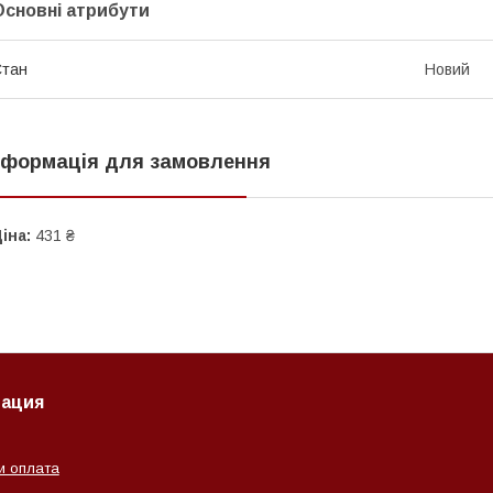
Основні атрибути
Стан
Новий
нформація для замовлення
іна:
431 ₴
ация
и оплата