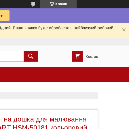
Кошик
ихідний. Ваша заявка буде оброблена в найближчий робочий
Кошик
ітна дошка для малювання
g ART HSM-50181 кольоровий