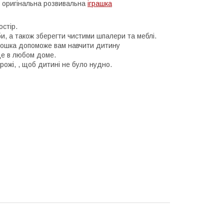
— оригінальна розвивальна
іграшка
остір.
и, а також зберегти чистими шпалери та меблі.
. Дошка допоможе вам навчити дитину
це в любом доме.
рожі, , щоб дитині не було нудно.