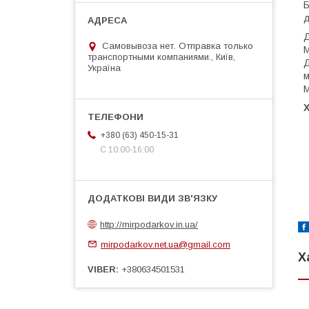
Б
д
Д
Самовывоза нет. Отправка только
М
транспортными компаниями., Київ,
Д
Україна
м
М
+380 (63) 450-15-31
С 10:00-16:00
http://mirpodarkov.in.ua/
mirpodarkov.net.ua@gmail.com
Х
VIBER
+380634501531