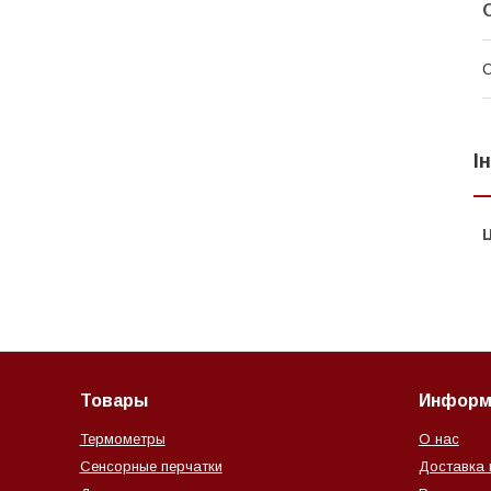
І
Ц
Товары
Информ
Термометры
О нас
Сенсорные перчатки
Доставка 