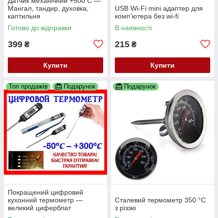
Датчик механічний +500 С —
Мангал, тандир, духовка,
USB Wi-Fi mini адаптер для
каптильня
комп'ютера без wi-fi
Готово до відправки
В наявності
399
215
₴
₴
Купити
Купити
Топ продажів
Подарунок
Подарунок
Покращений цифровий
кухонний термометр —
Сталевий термометр 350 °C
великий циферблат
з різзю