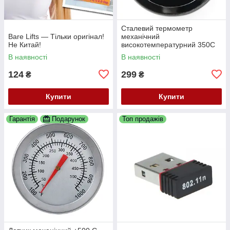
Сталевий термометр
Bare Lifts — Тільки оригінал!
механічний
Не Китай!
високотемпературний 350С
В наявності
В наявності
124
299
₴
₴
Купити
Купити
Гарантія
Подарунок
Топ продажів