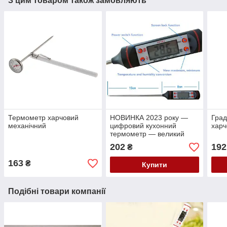
З цим товаром також замовляють
Термометр харчовий
НОВИНКА 2023 року —
Град
механічний
цифровий кухонний
харч
термометр — великий
циферблат
202
192
₴
163
₴
Купити
Подібні товари компанії