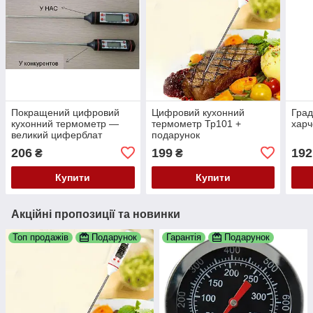
Покращений цифровий
Цифровий кухонний
Град
кухонний термометр —
термометр Тр101 +
харч
великий циферблат
подарунок
206
199
192
₴
₴
Купити
Купити
Акційні пропозиції та новинки
Топ продажів
Подарунок
Гарантія
Подарунок