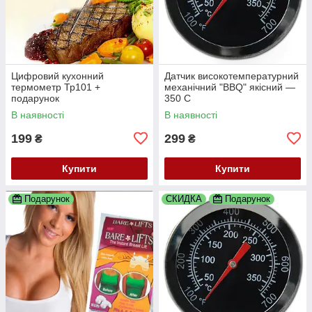
Цифровий кухонний
Датчик високотемпературний
термометр Тр101 +
механічний "BBQ" якісний —
подарунок
350 С
В наявності
В наявності
199
299
₴
₴
Купити
Купити
Подарунок
СКИДКА
Подарунок