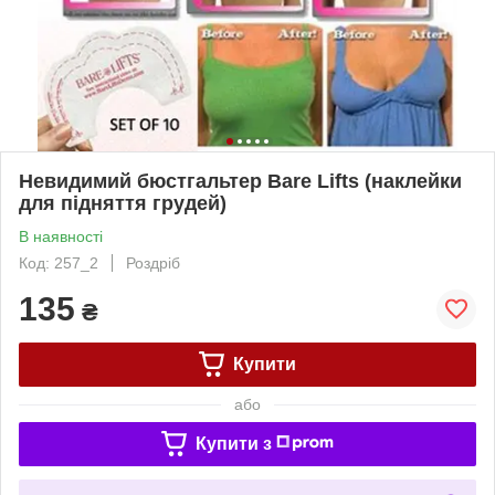
Невидимий бюстгальтер Bare Lifts (наклейки
для підняття грудей)
В наявності
Код: 257_2
Роздріб
135
₴
Купити
або
Купити з