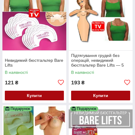
Підтягування грудей без
Невидимий бюстгальтер Bare
операцій, невидимий
Lifts
бюстгальтер Bare Lifts — 5
пар
В наявності
В наявності
121
193
₴
₴
Купити
Купити
Подарунок
Подарунок