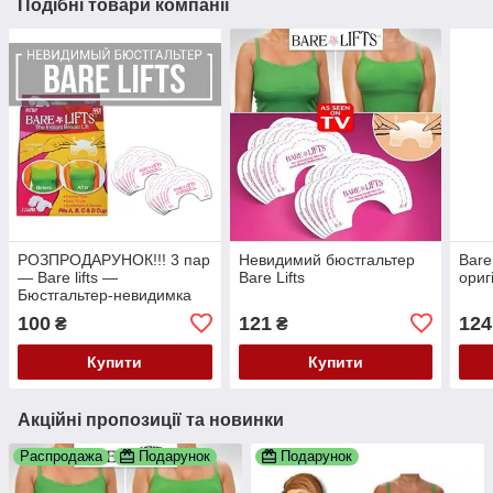
Подібні товари компанії
РОЗПРОДАРУНОК!!! 3 пар
Невидимий бюстгальтер
Bare
— Bare lifts —
Bare Lifts
ориг
Бюстгальтер-невидимка
100
121
124
₴
₴
Купити
Купити
Акційні пропозиції та новинки
Распродажа
Подарунок
Подарунок