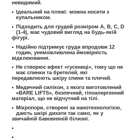
невидимий.
Ідеальний на пляжі: можна носити з
купальником.
Підходить для грудей розміром A, B, C, D
(1-4), має чудовий вигляд на будь-якій
фігурі.
Надійно підтримує груди впродовж 12
годин, унеможливлена ймовірність
відклеювання.
Не створює ефект «гусениці», тому що не
має спинки та бретелей, які
передавлюють шкіру спини та плечей.
Медичний силікон, з якого виготовлений
«BARE LIFTS», безпечний, гіпоалергенний
матеріал, що не відчутний на тілі.
Мікропори, створені за нанотехнологією,
дають шкірі дихати так само, як у
звичайній бавовняній білизні.