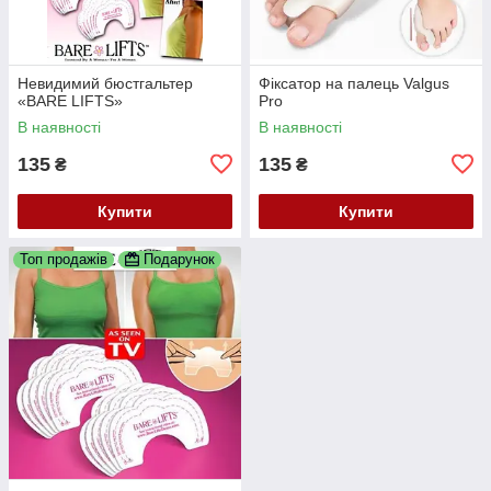
Невидимий бюстгальтер
Фіксатор на палець Valgus
«BARE LIFTS»
Pro
В наявності
В наявності
135
135
₴
₴
Купити
Купити
Топ продажів
Подарунок