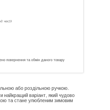
од:
чех19
ено повернення та обмін даного товару
цільною або роздільною ручкою.
ти найкращий варіант, який чудово
ою та стане улюбленим зимовим