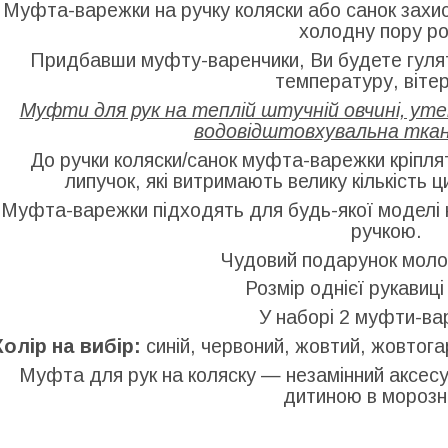
Муфта-варежки на ручку коляски або санок захист
холодну пору ро
Придбавши муфту-варенчики, Ви будете гулят
температуру, вітер,
Муфти для рук на теплій штучній овчині, ут
водовідштовхувальна тка
До ручки коляски/санок муфта-варежки кріпля
липучок, які витримають велику кількість ц
Муфта-варежки підходять для будь-якої моделі 
ручкою.
Чудовий подарунок моло
Розмір однієї рукавиці
У наборі 2 муфти-ва
Колір на вибір:
синій, червоний, жовтий, жовтог
Муфта для рук на коляску — незамінний аксесуа
дитиною в морозні