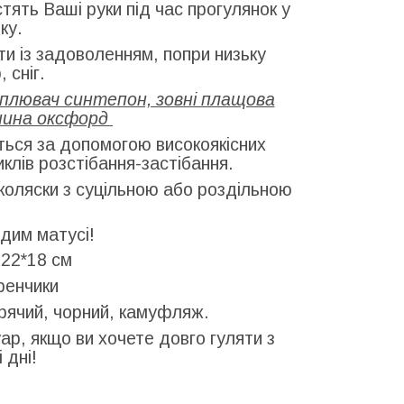
ять Ваші руки під час прогулянок у
ку.
и із задоволенням, попри низьку
 сніг.
еплювач синтепон, зовні плащова
нина оксфорд
ться за допомогою високоякісних
иклів розстібання-застібання.
коляски з суцільною або роздільною
дим матусі!
 22*18 см
ренчики
арячий, чорний, камуфляж.
р, якщо ви хочете довго гуляти з
 дні!