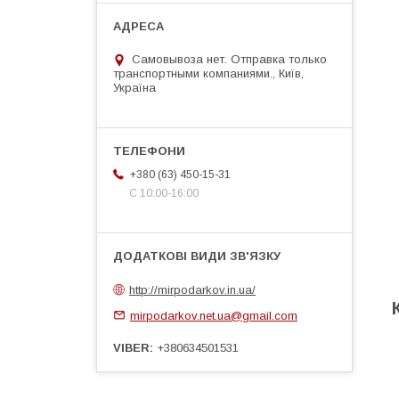
Самовывоза нет. Отправка только
транспортными компаниями., Київ,
Україна
+380 (63) 450-15-31
С 10:00-16:00
http://mirpodarkov.in.ua/
mirpodarkov.net.ua@gmail.com
VIBER
+380634501531