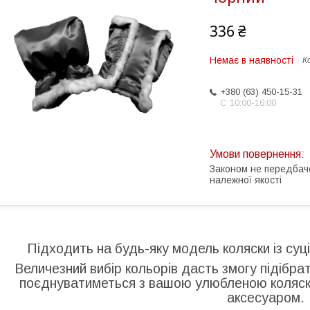
336 ₴
Немає в наявності
К
+380 (63) 450-15-31
С 10:00-16:00
Законом не передбач
належної якості
Підходить на будь-яку модель коляски із су
Величезний вибір кольорів дасть змогу підібра
поєднуватиметься з вашою улюбленою коляск
аксесуаром.