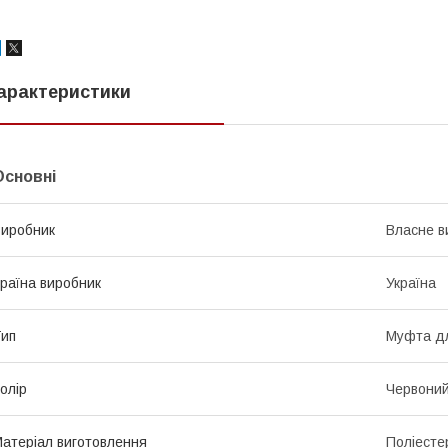
арактеристики
Основні
иробник
Власне в
раїна виробник
Україна
ип
Муфта дл
олір
Червони
атеріал виготовлення
Поліесте