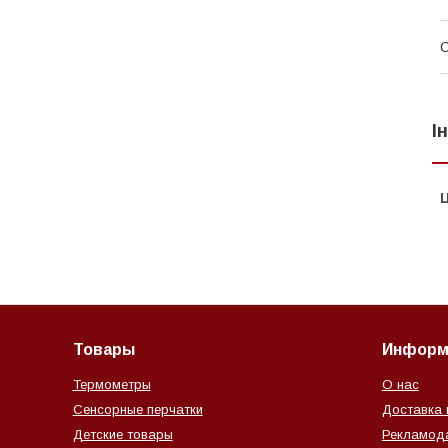
І
Ц
Товары
Информ
Термометры
О нас
Сенсорные перчатки
Доставка 
Детские товары
Рекламод