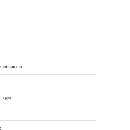
иробництво
я рук
й
р