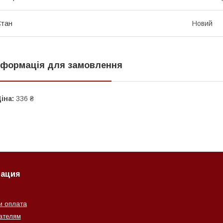
Стан
Новий
нформація для замовлення
іна:
336 ₴
ация
и оплата
ателям