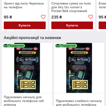
Захист від пилу Черепаха
Спортивна сумка на пояс
Блак
на телефон
для бігу Go runner's
теле
Pocket Belt спортивний
пояс для телефону
95
235
95
₴
₴
Купити
Купити
Акційні пропозиції та новинки
Подарунок
Подарунок
Підсилювач сигналу для
мобільного телефона cell
Підсилювач слабкого сигналу
antenna
для мобільного телефона