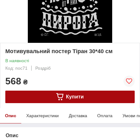
Мотивувальний постер Тіран 30*40 см
В наявності
Код: пос71
Роздріб
568
₴
Купити
Опис
Характеристики
Доставка
Оплата
Умови п
Опис