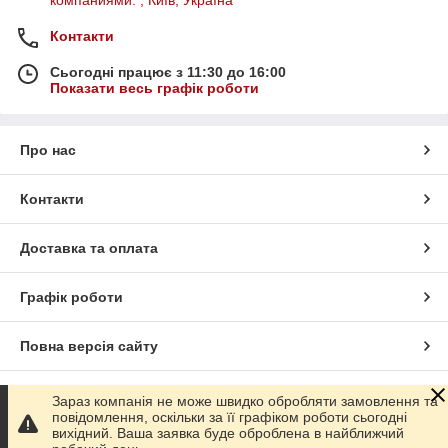
компаниями. , Київ, Україна
Контакти
Сьогодні працює з 11:30 до 16:00
Показати весь графік роботи
Про нас
Контакти
Доставка та оплата
Графік роботи
Повна версія сайту
Сайт створено на маркетплейсі
Prom.ua
Зараз компанія не може швидко обробляти замовлення та
повідомлення, оскільки за її графіком роботи сьогодні
вихідний. Ваша заявка буде оброблена в найближчий
Політика конфіденційності