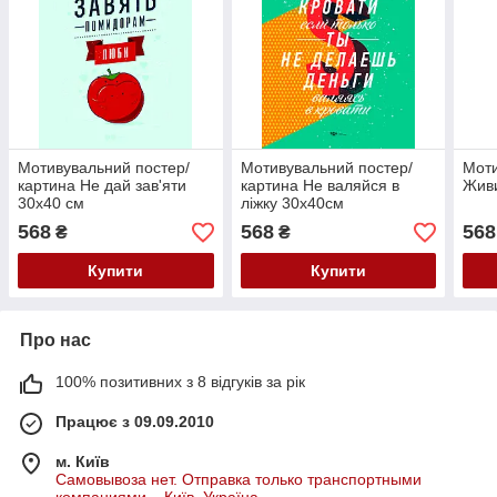
Мотивувальний постер/
Мотивувальний постер/
Моти
картина Не дай зав'яти
картина Не валяйся в
Живи
30х40 см
ліжку 30х40см
568
568
568
₴
₴
Купити
Купити
Про нас
100% позитивних з 8 відгуків за рік
Працює з 09.09.2010
м. Київ
Самовывоза нет. Отправка только транспортными