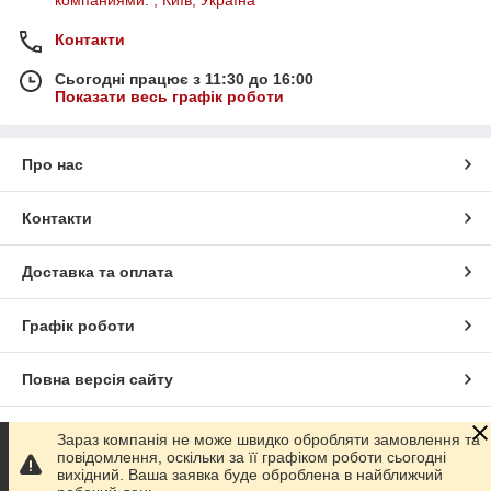
компаниями. , Київ, Україна
Контакти
Сьогодні працює з 11:30 до 16:00
Показати весь графік роботи
Про нас
Контакти
Доставка та оплата
Графік роботи
Повна версія сайту
Сайт створено на маркетплейсі
Prom.ua
Зараз компанія не може швидко обробляти замовлення та
повідомлення, оскільки за її графіком роботи сьогодні
вихідний. Ваша заявка буде оброблена в найближчий
Політика конфіденційності