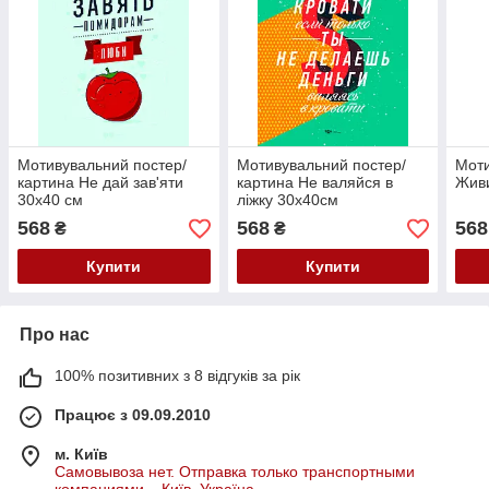
Мотивувальний постер/
Мотивувальний постер/
Моти
картина Не дай зав'яти
картина Не валяйся в
Живи
30х40 см
ліжку 30х40см
568
568
568
₴
₴
Купити
Купити
Про нас
100% позитивних з 8 відгуків за рік
Працює з 09.09.2010
м. Київ
Самовывоза нет. Отправка только транспортными