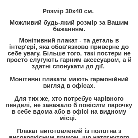
Розмір 30х40 см.
Можливий будь-який розмір за Вашим
бажанням.
Монітивний плакат
- та деталь в
інтер'єрі, яка обов'язково приверне до
себе увагу. Більше того, такі постери не
просто слугують гарним аксесуаром, а й
здатні спонукати до дії.
Монітивні плакати мають гармонійний
вигляд в офісах.
Для тих же, хто потребує чарівного
пенделі, не заважало б повісити парочку
в себе вдома або в офісі на видному
місці.
Плакат виготовлений із полотна з
високоякісним друком, що натягнутого