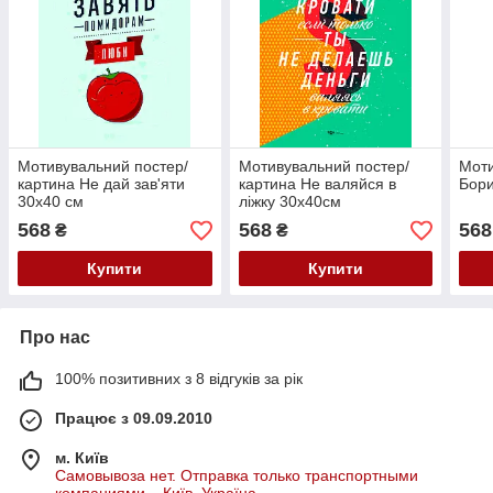
Мотивувальний постер/
Мотивувальний постер/
Моти
картина Не дай зав'яти
картина Не валяйся в
Бори
30х40 см
ліжку 30х40см
568
568
568
₴
₴
Купити
Купити
Про нас
100% позитивних з 8 відгуків за рік
Працює з 09.09.2010
м. Київ
Самовывоза нет. Отправка только транспортными