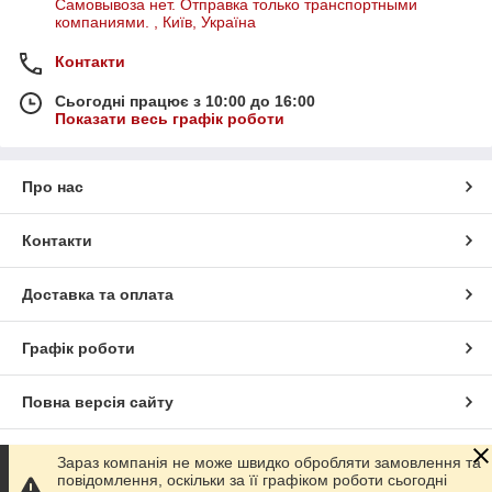
Самовывоза нет. Отправка только транспортными
компаниями. , Київ, Україна
Контакти
Сьогодні працює з 10:00 до 16:00
Показати весь графік роботи
Про нас
Контакти
Доставка та оплата
Графік роботи
Повна версія сайту
Сайт створено на маркетплейсі
Prom.ua
Зараз компанія не може швидко обробляти замовлення та
повідомлення, оскільки за її графіком роботи сьогодні