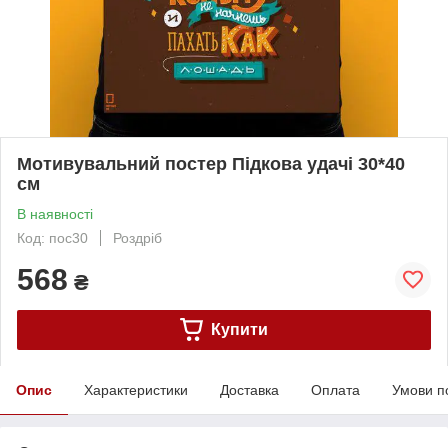
Мотивувальний постер Підкова удачі 30*40
см
В наявності
Код: пос30
Роздріб
568
₴
Купити
Опис
Характеристики
Доставка
Оплата
Умови п