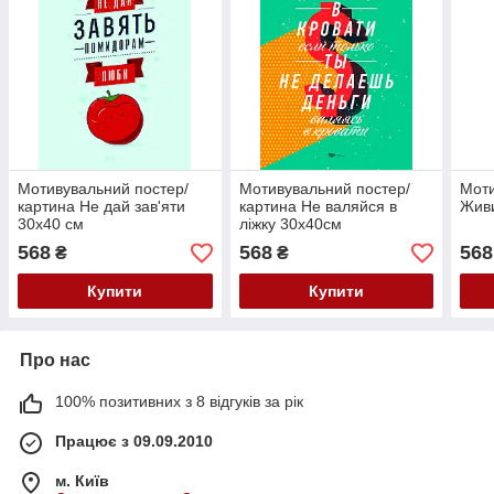
Мотивувальний постер/
Мотивувальний постер/
Моти
картина Не дай зав'яти
картина Не валяйся в
Живи
30х40 см
ліжку 30х40см
568
568
568
₴
₴
Купити
Купити
Про нас
100% позитивних з 8 відгуків за рік
Працює з 09.09.2010
м. Київ