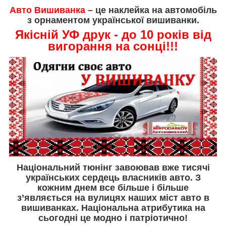
Авто Вишиванка
– це наклейка на автомобіль
з орнаментом української вишиванки.
Якісній УФ друк - до 10 років від
вигорання на сонці!!!
Національний тюнінг завоював вже тисячі
українських сердець власників авто. З
кожним днем все більше і більше
з’являється на вулицях наших міст авто в
вишиванках. Національна атрибутика на
сьогодні це модно і патріотично!