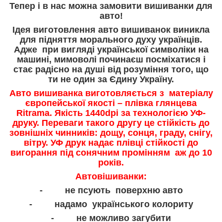
Тепер і в нас можна замовити вишиванки для
авто!
Ідея виготовлення авто вишиванок виникла
для підняття морального духу українців.
Адже при вигляді української символіки на
машині, мимоволі починаєш посміхатися і
стає радісно на душі від розуміння того, що
ти не один за Єдину Україну.
Авто вишиванка виготовляється з матеріалу
європейської якості – плівка глянцева
Ritrama. Якість 1440dpi за технологією УФ-
друку. Переваги такого другу це стійкість до
зовнішніх чинників: дощу, сонця, граду, снігу,
вітру. УФ друк надає плівці стійкості до
вигорання під сонячним промінням аж до 10
років.
Автовішиванки:
- не псують поверхню авто
- надамо українського колориту
- не можливо загубити