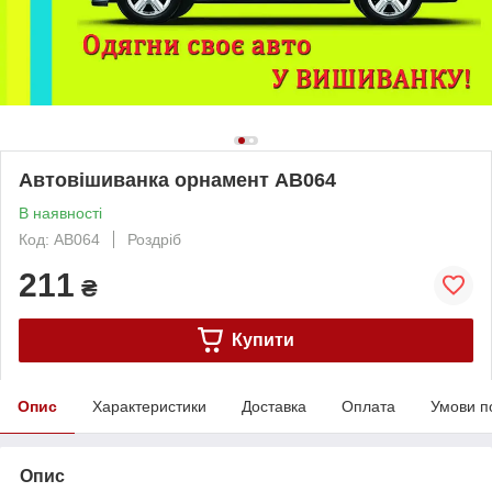
Автовішиванка орнамент АВ064
В наявності
Код: АВ064
Роздріб
211
₴
Купити
Опис
Характеристики
Доставка
Оплата
Умови п
Опис