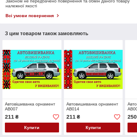
Законом не передбачено повернення та обмін даного товару
належної якості
Всі умови повернення
З цим товаром також замовляють
Автовішиванка орнамент
Автовишиванка орнамент
Авто
АВ007
АВ014
АВ00
211
211
250
₴
₴
Купити
Купити