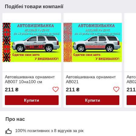
Подібні товари компанії
Автовішиванка орнамент
Автовішиванка орнамент
Авто
АВ007 10на100 см
АВ021
АВ0
211
211
211
₴
₴
Купити
Купити
Про нас
100% позитивних з 8 відгуків за рік