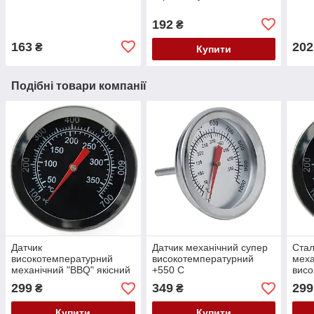
192
₴
163
202
₴
Купити
Подібні товари компанії
Датчик
Датчик механічний супер
Ста
високотемпературний
високотемпературний
меха
механічний "BBQ" якісний
+550 С
висо
— 350 С
350
299
349
299
₴
₴
Купити
Купити