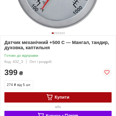
Датчик механічний +500 С — Мангал, тандир,
духовка, каптильня
Готово до відправки
Код: 432_3
Опт і роздріб
399
₴
274 ₴
від 5 шт.
Купити
або
Купити з