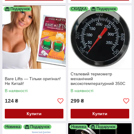
Подарунок
СКИДКА
Подарунок
Сталевий термометр
Bare Lifts — Тільки оригінал!
механічний
Не Китай!
високотемпературний 350С
В наявності
В наявності
124
299
₴
₴
Купити
Купити
Новинка
Подарунок
Новинка
Подарунок