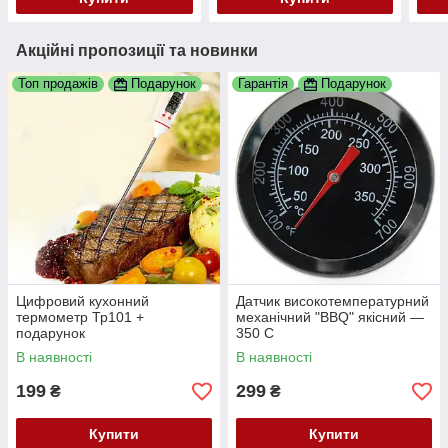
Акційні пропозиції та новинки
Топ продажів
Подарунок
Гарантія
Подарунок
Цифровий кухонний
Датчик високотемпературний
термометр Тр101 +
механічний "BBQ" якісний —
подарунок
350 С
В наявності
В наявності
199
299
₴
₴
Купити
Купити