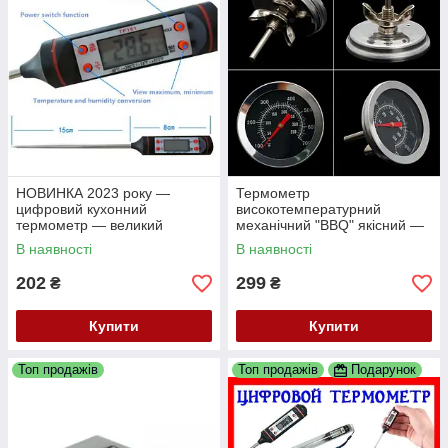
НОВИНКА 2023 року —
Термометр
цифровий кухонний
високотемпературний
термометр — великий
механічний "BBQ" якісний —
циферблат
350 С
В наявності
В наявності
202
299
₴
₴
Купити
Купити
Топ продажів
Топ продажів
Подарунок