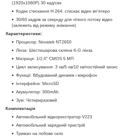
(1920x1080P) 30 кад/сек
Кодек стискання H.264: стискає відео вп'ятеро
30/60 кадрів за секунду для чіткого потоку відео
(залежить від режиму знімання)
Характеристики:
Процесор: Novatek NT2650
Лінза: Шестишарова скляна 6-G лінза
Матриця: 1/2,0" CMOS 5 МП
Цикл записування: 3 хв/5 хв/10 хв/постійний запис
Функції: Вбудований динамік і мікрофон
Інтерфейси: MicroSD
Акумулятор: 300mAh
Зум: Чотириразовий
Комплектація
Автомобільний відеореєстратор V223
Автомобільний зарядний пристрій
Тримач на лобове скло