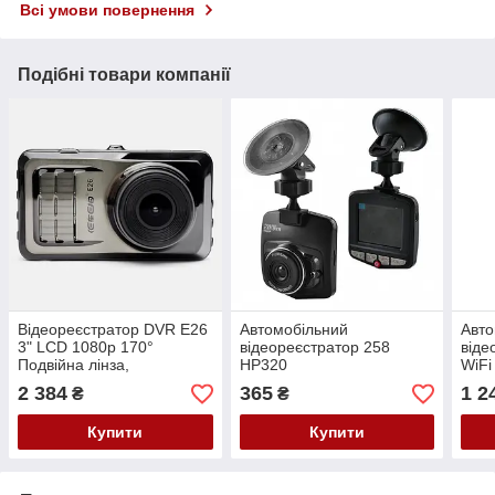
Всі умови повернення
Подібні товари компанії
Відеореєстратор DVR E26
Автомобільний
Авто
3" LCD 1080p 170°
відеореєстратор 258
віде
Подвійна лінза,
HP320
WiFi
Автомобільний реєстратор
скло
2 384
365
1 2
₴
₴
ДВР E-26
Купити
Купити