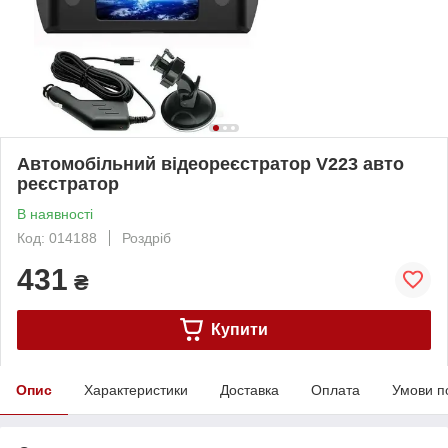
Автомобільний відеореєстратор V223 авто
реєстратор
В наявності
Код: 014188
Роздріб
431
₴
Купити
Опис
Характеристики
Доставка
Оплата
Умови п