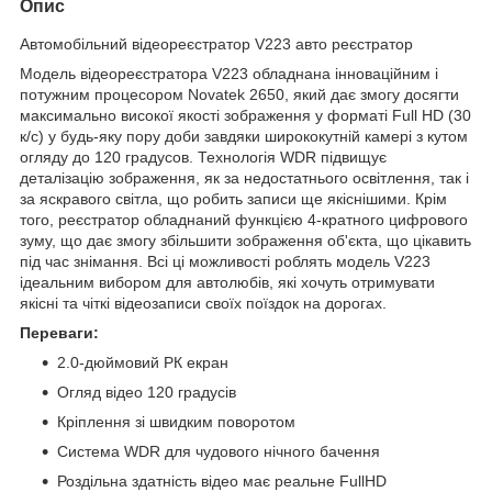
Опис
Автомобільний відеореєстратор V223 авто реєстратор
Модель відеореєстратора V223 обладнана інноваційним і
потужним процесором Novatek 2650, який дає змогу досягти
максимально високої якості зображення у форматі Full HD (30
к/с) у будь-яку пору доби завдяки ширококутній камері з кутом
огляду до 120 градусов. Технологія WDR підвищує
деталізацію зображення, як за недостатнього освітлення, так і
за яскравого світла, що робить записи ще якіснішими. Крім
того, реєстратор обладнаний функцією 4-кратного цифрового
зуму, що дає змогу збільшити зображення об'єкта, що цікавить
під час знімання. Всі ці можливості роблять модель V223
ідеальним вибором для автолюбів, які хочуть отримувати
якісні та чіткі відеозаписи своїх поїздок на дорогах.
Переваги:
2.0-дюймовий РК екран
Огляд відео 120 градусів
Кріплення зі швидким поворотом
Система WDR для чудового нічного бачення
Роздільна здатність відео має реальне FullHD