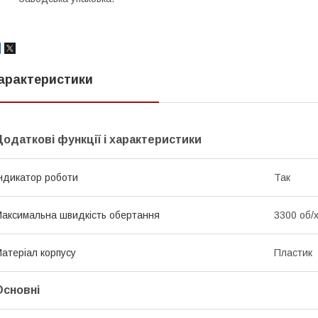
арактеристики
Додаткові функції і характеристики
ндикатор роботи
Так
аксимальна швидкість обертання
3300 об/
атеріал корпусу
Пластик
Основні