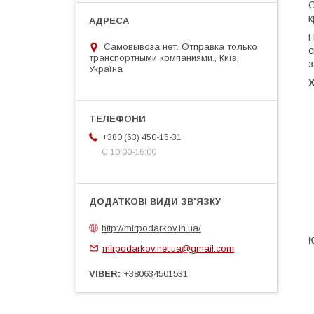
С
к
П
Самовывоза нет. Отправка только
с
транспортными компаниями., Київ,
з
Україна
+380 (63) 450-15-31
С 10:00-16:00
http://mirpodarkov.in.ua/
mirpodarkov.net.ua@gmail.com
VIBER
+380634501531