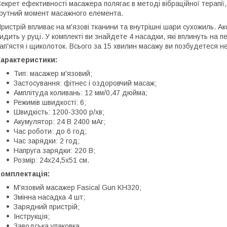
екрет ефективності масажера полягає в методі вібраційної терапії,
рутний момент масажного елемента.
ристрій впливає на м'язові тканини та внутрішні шари сухожиль. Ак
идить у руці. У комплекті ви знайдете 4 насадки, які вплинуть на пев
ап'ястя і щиколоток. Всього за 15 хвилин масажу ви позбудетеся не
Характеристики:
Тип: масажер м'язовий;
Застосування: фітнес і оздоровчий масаж;
Амплітуда коливань: 12 мм/0,47 дюйма;
Режимів швидкості: 6;
Швидкість: 1200-3300 р/хв;
Акумулятор: 24 В 2400 мАг;
Час роботи: до 6 год;
Час зарядки: 2 год;
Напруга зарядки: 220 В;
Розмір: 24х24,5х51 см.
Комплектація:
М'язовий масажер Fasical Gun KH320;
Змінна насадка 4 шт;
Зарядний пристрій;
Інструкція;
Заводська упаковка.