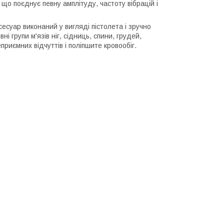
 що поєднує певну амплітуду, частоту вібрацій і
сесуар виконаний у вигляді пістолета і зручно
ні групи м'язів ніг, сідниць, спини, грудей,
приємних відчуттів і поліпшите кровообіг.