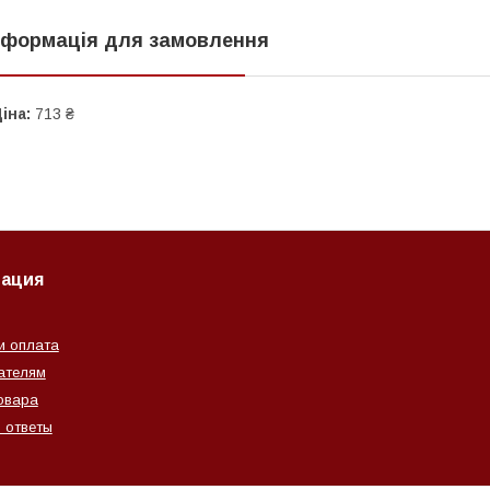
нформація для замовлення
іна:
713 ₴
ация
и оплата
ателям
овара
 ответы