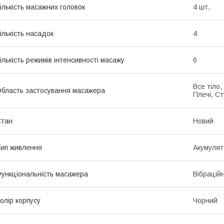
ількість масажних головок
4 шт.
ількість насадок
4
ількість режимів інтенсивності масажу
6
Все тіло,
бласть застосування масажера
Плечі, С
Стан
Новий
ип живлення
Акумулят
ункціональність масажера
Вібрацій
олір корпусу
Чорний