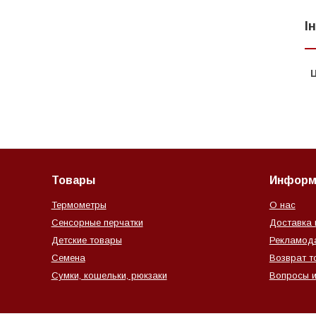
І
Ц
Товары
Информ
Термометры
О нас
Сенсорные перчатки
Доставка 
Детские товары
Рекламод
Семена
Возврат т
Сумки, кошельки, рюкзаки
Вопросы и