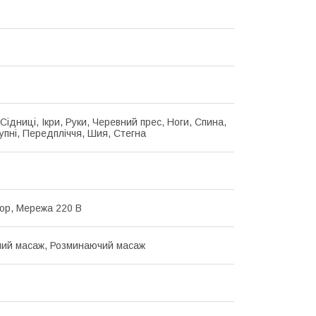
 Сідниці, Ікри, Руки, Черевний прес, Ноги, Спина,
тупні, Передпліччя, Шия, Стегна
ор, Мережа 220 В
ний масаж, Розминаючий масаж