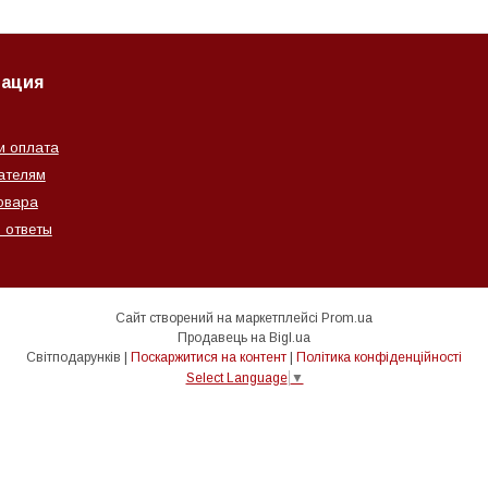
ация
и оплата
ателям
овара
 ответы
Сайт створений на маркетплейсі
Prom.ua
Продавець на Bigl.ua
Світподарунків |
Поскаржитися на контент
|
Політика конфіденційності
Select Language
▼