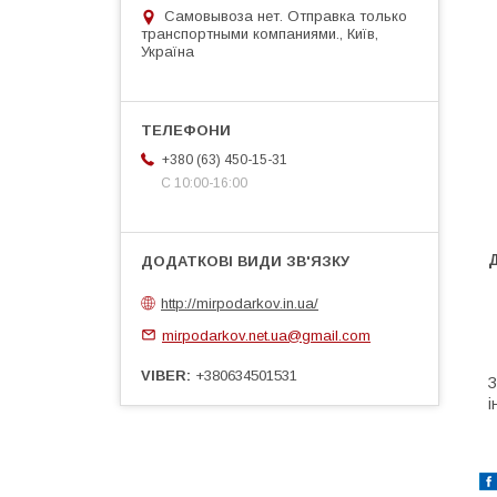
Самовывоза нет. Отправка только
транспортными компаниями., Київ,
Україна
+380 (63) 450-15-31
С 10:00-16:00
http://mirpodarkov.in.ua/
mirpodarkov.net.ua@gmail.com
VIBER
+380634501531
З
і