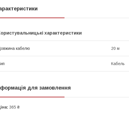
арактеристики
Користувальницькі характеристики
овжина кабелю
20 м
ип
Кабель
нформація для замовлення
іна:
365 ₴