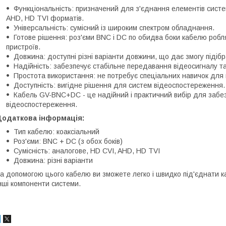
Функціональність: призначений для з'єднання елементів сист
AHD, HD TVI форматів.
Універсальність: сумісний із широким спектром обладнання.
Готове рішення: роз'єми BNC і DC по обидва боки кабелю роб
пристроїв.
Довжина: доступні різні варіанти довжини, що дає змогу підіб
Надійність: забезпечує стабільне передавання відеосигналу т
Простота використання: не потребує спеціальних навичок для
Доступність: вигідне рішення для систем відеоспостереження.
Кабель GV-BNC+DC - це надійний і практичний вибір для забе
відеоспостереження.
Додаткова інформація:
Тип кабелю: коаксіальний
Роз'єми: BNC + DC (з обох боків)
Сумісність: аналогове, HD CVI, AHD, HD TVI
Довжина: різні варіанти
а допомогою цього кабелю ви зможете легко і швидко під'єднати 
нші компоненти системи.