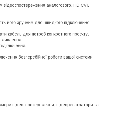
ем відеоспостереження аналогового, HD CVI,
лять його зручним для швидкого підключення
рати кабель для потреб конкретного проєкту.
а живлення.
 підключення.
зпечення безперебійної роботи вашої системи
камери відеоспостереження, відеореєстратори та