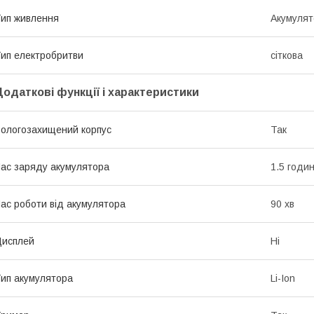
ип живлення
Акумулят
ип електробритви
сіткова
Додаткові функції і характеристики
ологозахищений корпус
Так
ас заряду акумулятора
1.5 годи
ас роботи від акумулятора
90 хв
Дисплей
Ні
ип акумулятора
Li-Ion