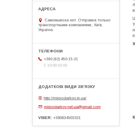
л
к
Ц
Самовывоза нет. Отправка только
У
транспортными компаниями., Київ,
Україна
н
п
+380 (63) 450-15-31
С 10:00-16:00
http://mirpodarkov.in.ua/
mirpodarkov.net.ua@gmail.com
VIBER
+380634501531