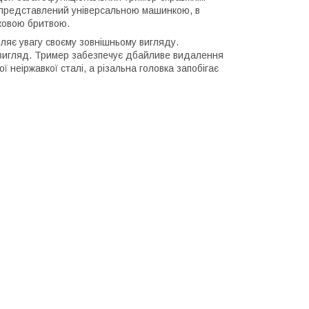
я представлений універсальною машинкою, в
тковою бритвою.
ляє увагу своєму зовнішньому вигляду.
 вигляд. Тример забезпечує дбайливе видалення
ї неіржавкої сталі, а різальна головка запобігає