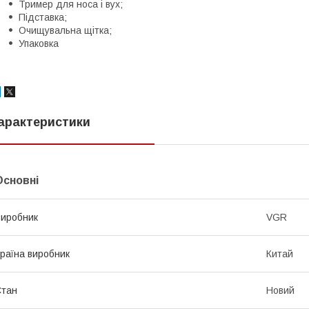
Тример для носа і вух;
Підставка;
Очищувальна щітка;
Упаковка
арактеристики
Основні
иробник
VGR
раїна виробник
Китай
Стан
Новий