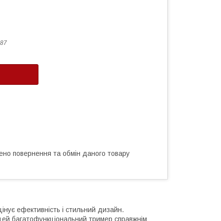
87
ено повернення та обмін даного товару
інує ефективність і стильний дизайн.
 цей багатофункціональний тример справжнім