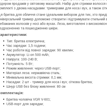
ідером продажів у світовому масштабі. Набір для стрижки волосс
омплекті з двома насадками: тримерами для носа і вух, а також сі
я бритва для обличчя стане ідеальним вибором для тих, хто приді
ніверсальний тример допоможе створити і підтримувати стильний
ебажаних волосків у носі або вухах. Леза, виготовлені з високоякісно
одразненню та пошкодженню шкіри.
Характеристики:
Тип: бритва електрична;
Час зарядки: 1,5 години;
Час роботи від повної зарядки: 90 хвилин;
Акумулятор: Li-on 500 mAh;
Напруга: 100-240 В;
Потужність: 5 Вт;
Режим живлення: через USB-порт;
Матеріал леза: нержавіюча сталь;
Мінімальна висота стрижки: 0,1 мм;
Насадки: 2 шт - тример для носа і вух; сіткова бритва;
Шнур USB без блоку живлення: 80 см
Комплектація:
Бритва чоловіча VGR V-601;
USB-порт для зарядки;