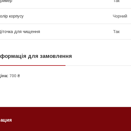
Тример
Так
олір корпусу
Чорний
іточка для чищення
Так
нформація для замовлення
іна:
700 ₴
ация