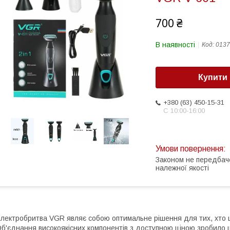
700 ₴
В наявності
Код:
0137
Купити
+380 (63) 450-15-31
С 10:00-16:00
Законом не передбач
належної якості
лектробритва VGR являє собою оптимальне рішення для тих, хто ц
б'єднання високоякісних компонентів з доступною ціною зробило