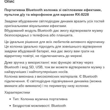
Опис
Портативна Bluetooth колонка зі світловими ефектами,
пультом д/у та мікрофоном для караоке RX-8228
Завдяки вбудованим світлодіодам динамік вразить усіх гостей
оригінальними візуальними ефектами.
Вбудований модуль Bluetooth дає змогу відтворювати музику
безпосередньо з телефона або планшета.
Це ідеальне рішення для всіх любителів активного відпочинку.
Ця колонка ідеально підходить для зовнішнього відтворення
завдяки вбудованій батареї, яка дає змогу вам грати на
відкритому повітрі, не підключаючись до мережі.
Дуже зручна у використанні: має функцію зв'язку через
Bluetooth і вхід SD, USB, тож ви можете відтворювати музику з
найзручніших і найпопулярніших носіїв.
Колонка виконана з високоякісних матеріалів. Є Bluetooth
підключення. Є світлодіодне підсвічування динаміка (можна
вмикати або вимикати) і по периметру низу колонки.
Характеристики
Тип: Колонка музична портативна
Бездротові можливості: Bluetooth