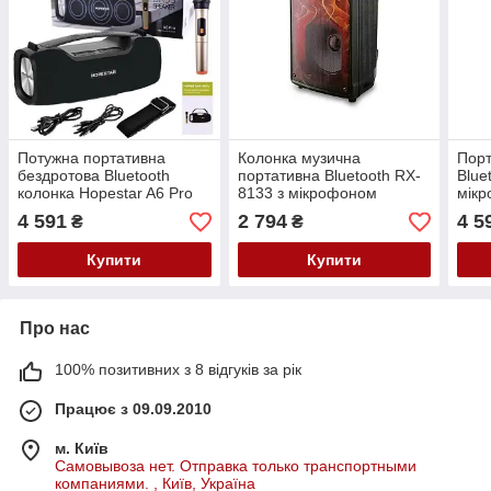
Потужна портативна
Колонка музична
Порт
бездротова Bluetooth
портативна Bluetooth RX-
Blue
колонка Hopestar A6 Pro
8133 з мікрофоном
мікр
45Вт з Мікрофоном
підс
4 591
2 794
4 5
₴
₴
ZQS
Купити
Купити
Про нас
100% позитивних з 8 відгуків за рік
Працює з 09.09.2010
м. Київ
Самовывоза нет. Отправка только транспортными
компаниями. , Київ, Україна