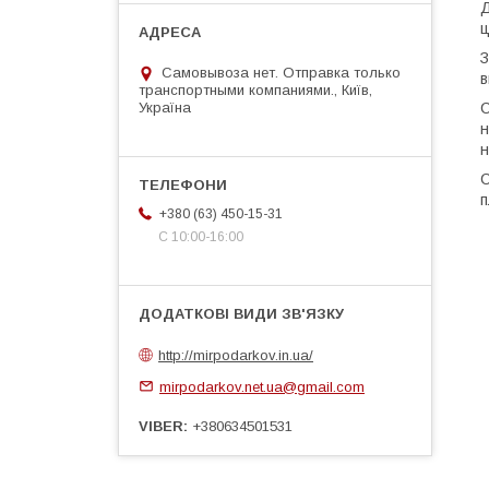
Д
ц
З
Самовывоза нет. Отправка только
в
транспортными компаниями., Київ,
Україна
С
н
н
С
п
+380 (63) 450-15-31
С 10:00-16:00
http://mirpodarkov.in.ua/
mirpodarkov.net.ua@gmail.com
VIBER
+380634501531