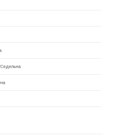
а
/Седельна
тна