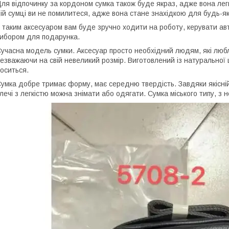
ля відпочинку за кордоном сумка також буде якраз, адже вона легк
ій сумці ви не помилитеся, адже вона стане знахідкою для будь-як
 таким аксесуаром вам буде зручно ходити на роботу, керувати а
ибором для подарунка.
учасна модель сумки. Аксесуар просто необхідний людям, які любля
езважаючи на свій невеликий розмір. Виготовлений із натуральної 
оситься.
умка добре тримає форму, має середню твердість. Завдяки якісній 
лечі з легкістю можна знімати або одягати. Сумка міського типу, з