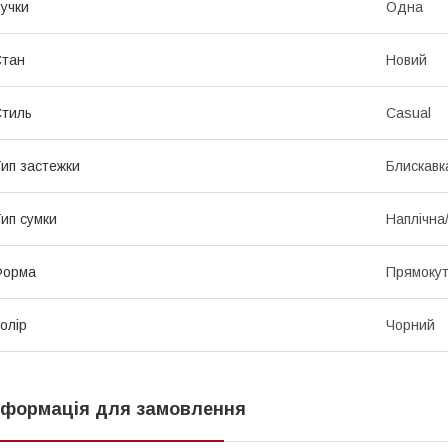
учки
Одна
Стан
Новий
тиль
Casual
ип застежки
Блискавк
ип сумки
Наплічна
Форма
Прямоку
олір
Чорний
нформація для замовлення