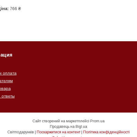
іна:
766 ₴
ация
и оплата
ателям
овара
 ответы
Сайт створений на маркетплейсі
Prom.ua
Продавець на Bigl.ua
Світподарунків |
Поскаржитися на контент
|
Політика конфіденційності