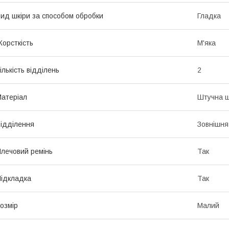
ид шкіри за способом обробки
Гладка
орсткість
М'яка
ількість відділень
2
атеріал
Штучна ш
ідділення
Зовнішня
лечовий ремінь
Так
ідкладка
Так
озмір
Малий