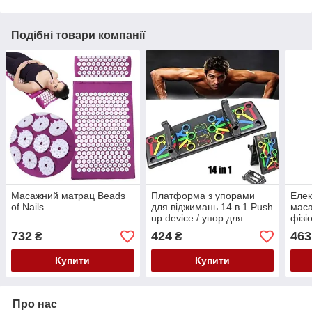
Подібні товари компанії
Масажний матрац Beads
Платформа з упорами
Елек
of Nails
для віджимань 14 в 1 Push
маса
up device / упор для
фізі
віджимань
vert
732
424
463
₴
₴
Купити
Купити
Про нас