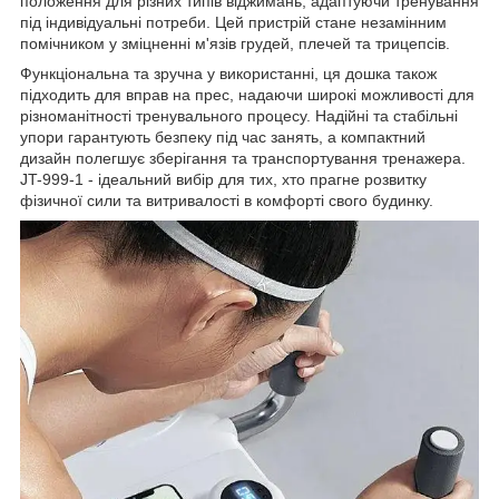
положення для різних типів віджимань, адаптуючи тренування
під індивідуальні потреби. Цей пристрій стане незамінним
помічником у зміцненні м'язів грудей, плечей та трицепсів.
Функціональна та зручна у використанні, ця дошка також
підходить для вправ на прес, надаючи широкі можливості для
різноманітності тренувального процесу. Надійні та стабільні
упори гарантують безпеку під час занять, а компактний
дизайн полегшує зберігання та транспортування тренажера.
JT-999-1 - ідеальний вибір для тих, хто прагне розвитку
фізичної сили та витривалості в комфорті свого будинку.