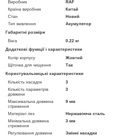
Виробник
RAF
Країна виробник
Китай
Стан
Новий
Тип живлення
Акумулятор
Габаритні розміри
Вага
0.22 кг
Додаткові функції і характеристики
Колір корпусу
Жовтий
Щіточка для чищення
Так
Користувальницькі характеристики
Кількість насадок
3
Кількість параметрів
3
довжини
Максимальна довжина
9 мм
стриження
Матеріал лез
Нержавіюча сталь
Мінімальна довжина
3 мм
стриження
Регулювання довжини
Змінні насадки