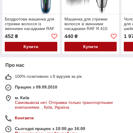
Бездротова машинка для
Машинка для стрижки
Чоло
стрижки волосся із
волосся зі змінними
для 
змінними насадками RAF
насадками RAF R.415
шейв
R.4008
Дротова машинка для
V-64
452
440
1 9
₴
₴
стрижки волосся
Купити
Купити
Про нас
100% позитивних з 8 відгуків за рік
Працює з 09.09.2010
м. Київ
Самовывоза нет. Отправка только транспортными
компаниями. , Київ, Україна
Контакти
Сьогодні працює з 10:00 до 16:00