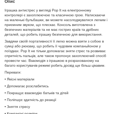
Опис
Іграшка антистрес у вигляді Pop It на електронному
контролері є захоплюючою та класичною грою. Натискаючи
на маленькі бульбашки, ви можете насолоджуватися легким і
приємним звуком, що плескає. Консоль виготовлена з
безпечних матеріалів та не має гострих країв та дрібних
деталей, що робить іграшку безпечною для використання.
Завдяки своїй портативності її легко можна взяти з собою в
сумці або рюкзаку, що робить її чудовим компаньйоном у
поїздках. Pop It не тільки допомагає зняти стрес та розвиває
спритність пальців, але також пропонує захоплюючий спосіб
провести час. Взаємодія з іграшкою в розрахованому на
багато користувачів режимі робить досвід ще більш цікавим.
Переваги:
• Якісні матеріали
• Допомагає розслабитись
• Покращує взаємодію батьків та дітей
• Поліпшує здатність до реакції
• Зняття стресу
• Компактні розміри