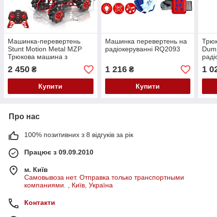
Машинка-перевертень
Машинка перевертень на
Трюк
Stunt Motion Metal MZP
радіокеруванні RQ2093
Dump
Трюкова машина з
раді
керуванням жестами
акум
2 450
1 216
1 0
₴
₴
Купити
Купити
Про нас
100% позитивних з 8 відгуків за рік
Працює з 09.09.2010
м. Київ
Самовывоза нет. Отправка только транспортными
компаниями. , Київ, Україна
Контакти