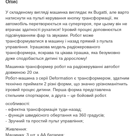
Опис
У складеному вигляді машинка виглядає як Bugatti, але варто
натиснути на пульті керування кнопку трансформації, як
автомобіль перетворюється на супергероя, при цьому він не
втрачає здатності рухатися! Ігровий процес доповнюється
підсвічуванням фар та звуками. Робот може
трансформуватися в машину і назад прямий з пульта
управління. Іграшкова модель радіокерованого
трансформера, яскрава та цікава іграшка, яка безумовно
дуже сподобається дитині та дорослому!
Машинка-трансформер робот на радіокеруванні автобот
довжиною 20 см.
Робот-машина з серії Deformation є трансформером, здатним
технічно приймати 2 різні форми, що значно урізноманітнить
ігровий процес дитини. Перша форма представлена
стильним спорткаром, а друга – це бойовий робот.
особливості:
- ефектна трансформація туди-назад;
- функція швидкісного обертання на 360 градусів;
- Зручний та простий пульт управління;
Живлення:
Машинка: 3 шт. х АА батарея;