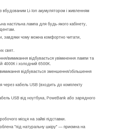
з вбудованим Li-Ion акумулятором і живленням
на настільна лампа для будь-якого кабінету,
удентам.
ни, завдяки чому можна комфортно читати,
их свят.
ання/вимикання відбувається увімкнення лампи та
ий 4000К і холодний 6500К.
я/вимикання відбувається зменшення/збільшення
я через кабель USB (входить до комплекту
кабель USB від ноутбука, PoweBank або зарядного
обочого місця на зайві підставки.
роблена "під натуральну шкіру" — приємна на