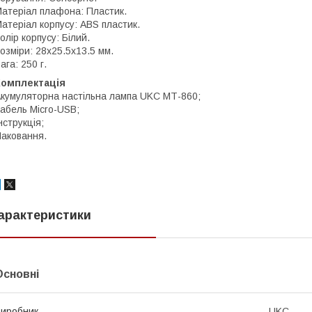
атеріал плафона: Пластик.
атеріал корпусу: ABS пластик.
олір корпусу: Білий.
озміри: 28х25.5х13.5 мм.
ага: 250 г.
Комплектація
кумуляторна настільна лампа UKC МТ-860;
абель Micro-USB;
нструкція;
аковання.
арактеристики
Основні
иробник
UKC