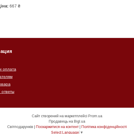
іна:
667 ₴
ация
и оплата
ателям
овара
 ответы
Сайт створений на маркетплейсі
Prom.ua
Продавець на Bigl.ua
Світподарунків |
Поскаржитися на контент
|
Політика конфіденційності
Select Language
▼