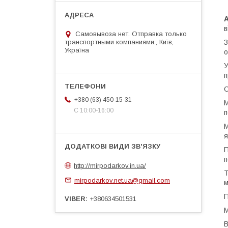
в
Самовывоза нет. Отправка только
транспортными компаниями., Київ,
З
Україна
о
У
п
С
+380 (63) 450-15-31
М
С 10:00-16:00
п
М
я
П
п
http://mirpodarkov.in.ua/
Т
mirpodarkov.net.ua@gmail.com
м
П
VIBER
+380634501531
М
В