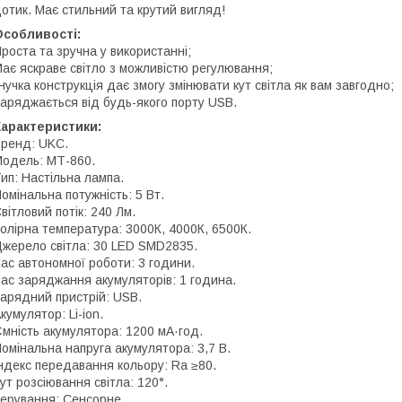
отик. Має стильний та крутий вигляд!
Особливості:
роста та зручна у використанні;
ає яскраве світло з можливістю регулювання;
нучка конструкція дає змогу змінювати кут світла як вам завгодно;
аряджається від будь-якого порту USB.
Характеристики:
ренд: UKC.
одель: МТ-860.
ип: Настільна лампа.
омінальна потужність: 5 Вт.
вітловий потік: 240 Лм.
олірна температура: 3000К, 4000К, 6500К.
жерело світла: 30 LED SMD2835.
ас автономної роботи: 3 години.
ас заряджання акумуляторів: 1 година.
арядний пристрій: USB.
кумулятор: Li-ion.
мність акумулятора: 1200 мА·год.
омінальна напруга акумулятора: 3,7 В.
ндекс передавання кольору: Ra ≥80.
ут розсіювання світла: 120°.
ерування: Сенсорне.