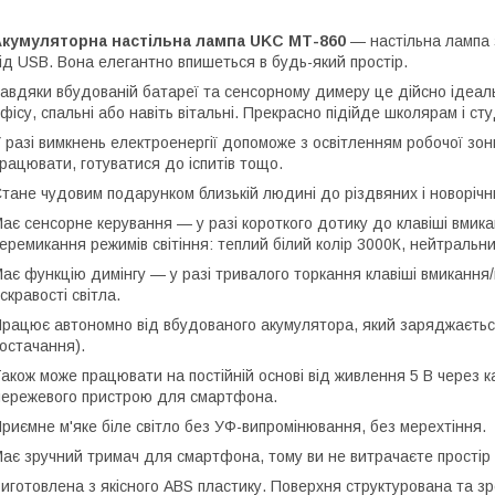
Акумуляторна настільна лампа UKC МТ-860
— настільна лампа 
ід USB. Вона елегантно впишеться в будь-який простір.
авдяки вбудованій батареї та сенсорному димеру це дійсно ідеаль
фісу, спальні або навіть вітальні. Прекрасно підійде школярам і ст
 разі вимкнень електроенергії допоможе з освітленням робочої зо
рацювати, готуватися до іспитів тощо.
тане чудовим подарунком близькій людині до різдвяних і новорічн
ає сенсорне керування — у разі короткого дотику до клавіші вмик
еремикання режимів світіння: теплий білий колір 3000К, нейтральн
ає функцію димінгу — у разі тривалого торкання клавіші вмиканн
скравості світла.
рацює автономно від вбудованого акумулятора, який заряджаєтьс
остачання).
акож може працювати на постійній основі від живлення 5 В через 
ережевого пристрою для смартфона.
риємне м'яке біле світло без УФ-випромінювання, без мерехтіння.
ає зручний тримач для смартфона, тому ви не витрачаєте простір р
иготовлена з якісного ABS пластику. Поверхня структурована та з