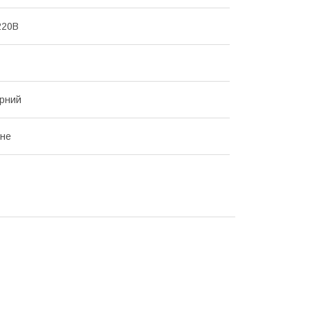
220В
рний
нне