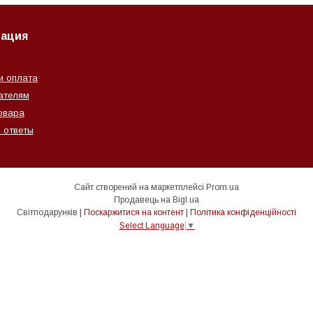
ация
и оплата
ателям
овара
 ответы
Сайт створений на маркетплейсі
Prom.ua
Продавець на Bigl.ua
Світподарунків |
Поскаржитися на контент
|
Політика конфіденційності
Select Language
▼