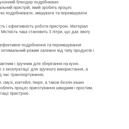
кухонний блендер подрібнювач
льний пристрій, який зробить процес
егко подрібнювати, змішувати та перемішувати
сть і ефективність роботи пристрою. Матеріал
Місткість чаші становить 3 літри, що дає змогу
ть ефективне подрібнення та перемішування
 оптимальний режим залежно від типу продуктів і
ктним і зручним для зберігання на кухні.
ю з експлуатації для зручного використання, а
д час транспортування.
смузі, коктейлі, пюре, а також безліч інших
зроблять процес приготування швидким і простим,
атації пристрою.