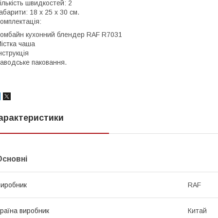
ількість швидкостей: 2
абарити: 18 х 25 х 30 см.
омплектація:
омбайн кухонний блендер RAF R7031
істка чаша
нструкція
аводське паковання.
арактеристики
Основні
иробник
RAF
раїна виробник
Китай