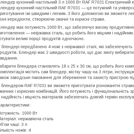
лендер кухонний настільний 3 л 1000 Вт RAF R7031 Електричний 
лендер кухонний настільний RAF R7031 — це потужний та універса
риготування їжі швидким і легким. З його допомогою ви зможете л
ізні інгредієнти, створюючи смачні та корисні страви.
лендер має потужність 1000 Вт, що забезпечує високу продуктивні
иготовлення — неіржавка сталь, що робить його міцним і надійним. 
отувати великі порції продуктів одночасно.
 блендері передбачено 4 ножі з неіржавкої сталі, які забезпечую
родуктів. Блендер має 2 швидкості роботи, що дає змогу вибирати
авдання.
абарити блендера становлять 18 х 25 х 30 см, що робить його компа
омплектація містить сам блендер, містку чашу на 3 літри, інструкці
акож заводське паковання для збереження та захисту пристрою пі
 блендером RAF R7031 ви зможете приготувати різноманітні страви, 
мачних і корисних комбінацій. Його потужність і функціональність 
 надійність і міцність матеріалів забезпечать довгий термін експлу
арактеристики:
отужність: 1000 Вт
атеріал: нержавіюча сталь
б'єм чаші: 3 л
ількість ножів: 4