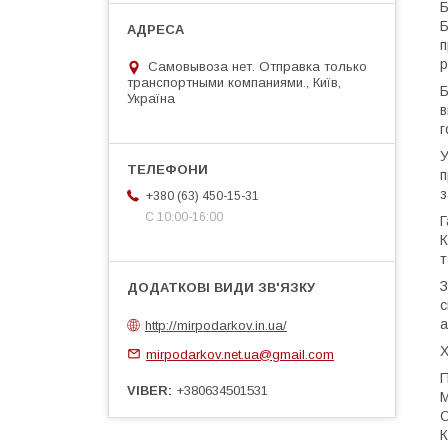
Б
Б
п
р
Самовывоза нет. Отправка только
транспортными компаниями., Київ,
Б
Україна
в
г
У
п
з
+380 (63) 450-15-31
С 10:00-16:00
Г
К
т
З
с
а
http://mirpodarkov.in.ua/
Х
mirpodarkov.net.ua@gmail.com
П
VIBER
+380634501531
М
О
К