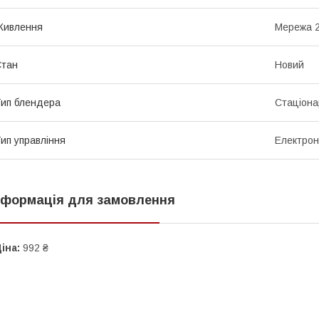
Живлення
Мережа 
Стан
Новий
ип блендера
Стаціона
ип управління
Електро
нформація для замовлення
іна:
992 ₴