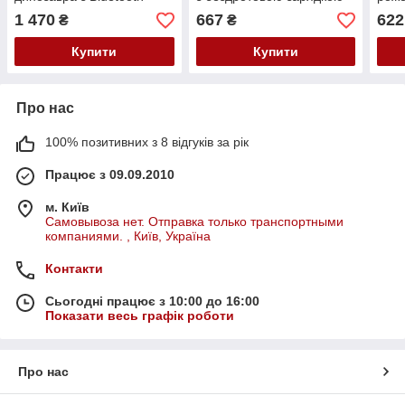
колонкою, мелодіями для
10W і Bluetooth колонкою
1 470
667
622
₴
₴
сну та пультом
Купити
Купити
Про нас
100% позитивних з 8 відгуків за рік
Працює з 09.09.2010
м. Київ
Самовывоза нет. Отправка только транспортными
компаниями. , Київ, Україна
Контакти
Сьогодні працює з 10:00 до 16:00
Показати весь графік роботи
Про нас