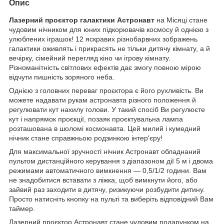
Опис
Лазерний проєктор галактики Астронавт
на Місяці стане
чудовим нічником для юних підкорювачів космосу й однією з
улюблених іграшок! 12 яскравих різнобарвних зображень
галактики оживлять і прикрасять не тільки дитячу кімнату, а й
вечірку, сімейний перегляд кіно чи ігрову кімнату.
Різноманітність світлових ефектів дає змогу повною мірою
відчути пишність зоряного неба.
Однією з головних переваг проєктора є його рухливість. Ви
можете надавати рукам астронавта різного положення й
регулювати кут нахилу голови. У такий спосіб Ви регулюєте
кут і напрямок проєкції, позаяк проєктувальна лампа
розташована в шоломі космонавта. Цей милий і кумедний
нічник стане справжньою родзинкою інтер'єру!
Для максимальної зручності нічник Астронавт обладнаний
пультом дистанційного керування з діапазоном дії 5 м і двома
режимами автоматичного вимкнення — 0,5/1/2 години. Вам
не знадобитися вставати з ліжка, щоб вимкнути його, або
зайвий раз заходити в дитячу, ризикуючи розбудити дитину.
Просто натисніть кнопку на пульті та виберіть відповідний Вам
таймер.
Лазерний проєктор Астронавт стане чудовим подарунком на