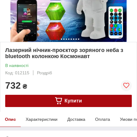
Лазерний нічник-проєктор зоряного неба з
bluetooth колонкою Космонавт
В наявності
Код: 012115
Роздріб
732
₴
Купити
Опис
Характеристики
Доставка
Оплата
Умови п