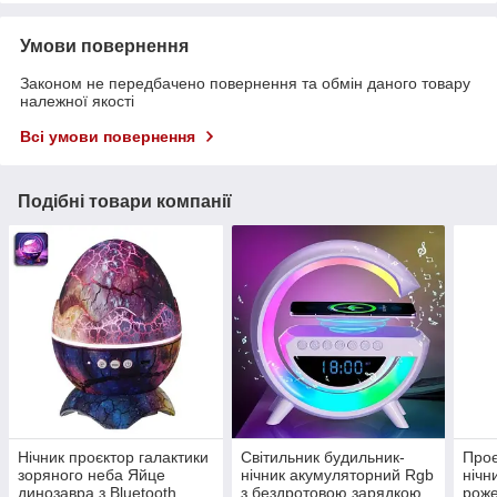
Умови повернення
Законом не передбачено повернення та обмін даного товару
належної якості
Всі умови повернення
Подібні товари компанії
Нічник проєктор галактики
Світильник будильник-
Проє
зоряного неба Яйце
нічник акумуляторний Rgb
нічн
динозавра з Bluetooth
з бездротовою зарядкою
рож