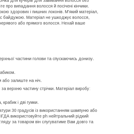
ічка для кучерів для завивання волосся без
е про випадання волосся й посічені кінчики.
кою здорових і пишних локонів. М'який матеріал,
Вас байдужою. Матеріал не ушкоджує волосся,
кучерявого або прямого волосся. Нехай ваше
верхньої частини голови та спускаючись донизу.
рабиком.
 або залиште на ніч.
 за верхню частину стрічки. Матеріал виробу:
крабик і дві гумки.
атури 30 градусів із використанням шампуню або
ВСІГДА використовуйте ph нейтральний рідкий
огляду за товаром він слугуватиме Вам довго та