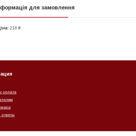
нформація для замовлення
іна:
218 ₴
ация
и оплата
ателям
овара
 ответы