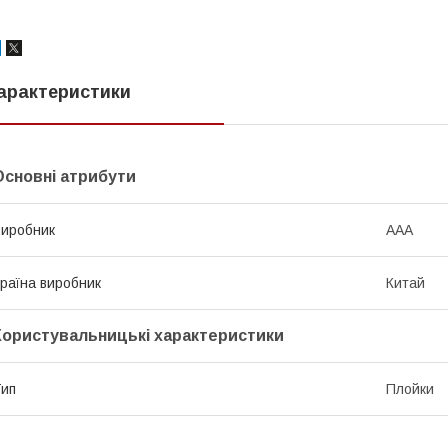
арактеристики
Основні атрибути
иробник
ААА
раїна виробник
Китай
Користувальницькі характеристики
ип
Плойки