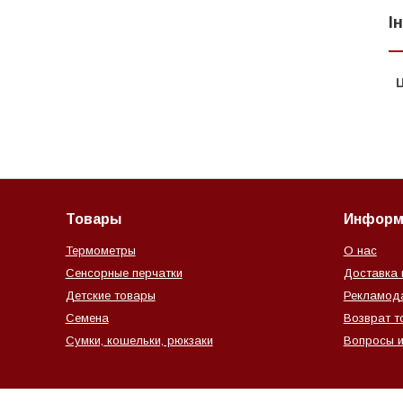
І
Ц
Товары
Информ
Термометры
О нас
Сенсорные перчатки
Доставка 
Детские товары
Рекламод
Семена
Возврат т
Сумки, кошельки, рюкзаки
Вопросы и