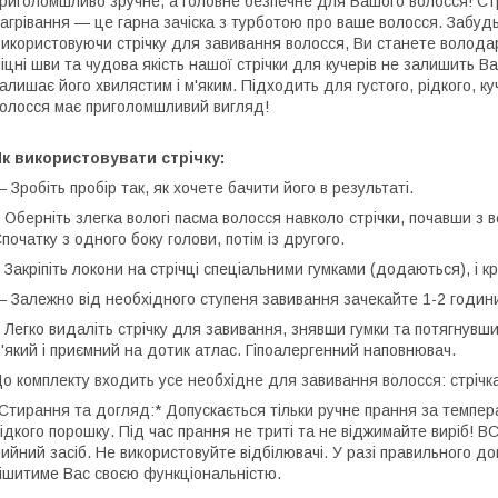
риголомшливо зручне, а головне безпечне для Вашого волосся! Стр
агрівання — це гарна зачіска з турботою про ваше волосся. Забудьт
икористовуючи стрічку для завивання волосся, Ви станете володар
іцні шви та чудова якість нашої стрічки для кучерів не залишить 
алишає його хвилястим і м'яким. Підходить для густого, рідкого, 
олосся має приголомшливий вигляд!
к використовувати стрічку:
 Зробіть пробір так, як хочете бачити його в результаті.
 Оберніть злегка вологі пасма волосся навколо стрічки, почавши з 
початку з одного боку голови, потім із другого.
 Закріпіть локони на стрічці спеціальними гумками (додаються), і к
 Залежно від необхідного ступеня завивання зачекайте 1-2 години
 Легко видаліть стрічку для завивання, знявши гумки та потягнувши
'який і приємний на дотик атлас. Гіпоалергенний наповнювач.
о комплекту входить усе необхідне для завивання волосся: стрічка, 
Стирання та догляд:* Допускається тільки ручне прання за темпер
ідкого порошку. Під час прання не триті та не віджимайте виріб! 
ийний засіб. Не використовуйте відбілювачі. У разі правильного д
ішитиме Вас своєю функціональністю.