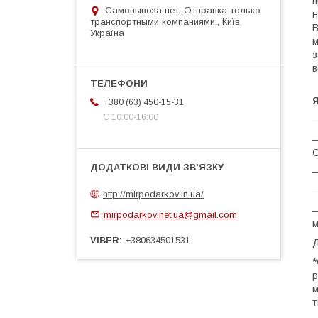
п
Самовывоза нет. Отправка только
н
транспортными компаниями., Київ,
В
Україна
м
з
в
Я
+380 (63) 450-15-31
С 10:00-16:00
—
–
С
–
—
http://mirpodarkov.in.ua/
–
mirpodarkov.net.ua@gmail.com
м
VIBER
+380634501531
Д
*
р
м
т