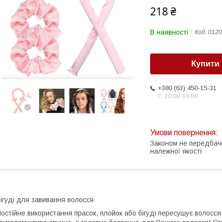
218 ₴
В наявності
Код:
0120
Купити
+380 (63) 450-15-31
С 10:00-16:00
Законом не передбач
належної якості
ігуді для завивання волосся
остійне використання прасок, плойок або бігуді пересушує волосся