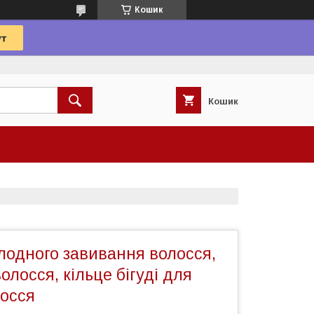
Кошик
Кошик
олодного завивання волосся,
олосся, кільце бігуді для
лосся