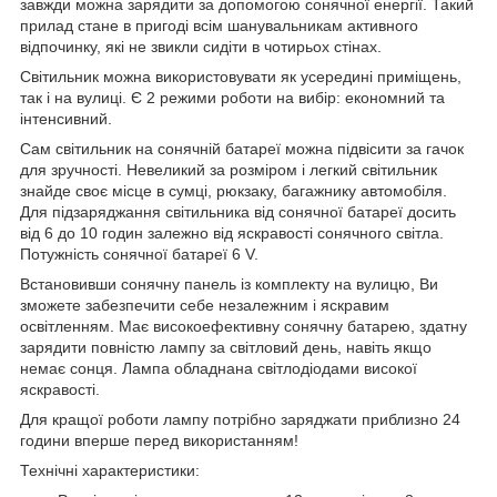
завжди можна зарядити за допомогою сонячної енергії. Такий
прилад стане в пригоді всім шанувальникам активного
відпочинку, які не звикли сидіти в чотирьох стінах.
Світильник можна використовувати як усередині приміщень,
так і на вулиці. Є 2 режими роботи на вибір: економний та
інтенсивний.
Сам світильник на сонячній батареї можна підвісити за гачок
для зручності. Невеликий за розміром і легкий світильник
знайде своє місце в сумці, рюкзаку, багажнику автомобіля.
Для підзаряджання світильника від сонячної батареї досить
від 6 до 10 годин залежно від яскравості сонячного світла.
Потужність сонячної батареї 6 V.
Встановивши сонячну панель із комплекту на вулицю, Ви
зможете забезпечити себе незалежним і яскравим
освітленням. Має високоефективну сонячну батарею, здатну
зарядити повністю лампу за світловий день, навіть якщо
немає сонця. Лампа обладнана світлодіодами високої
яскравості.
Для кращої роботи лампу потрібно заряджати приблизно 24
години вперше перед використанням!
Технічні характеристики: