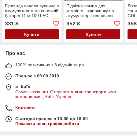
Гірлянда садова вулична з
Підвісна лампа для
Ліхт
акумулятором на сонячній
кемпінгу і відпочинку на
сон
батареї 11 м 100 LED
акумуляторі з сонячною
GDL
Теплий білий
панеллю 2029 / Сонячна
331
352
358
₴
₴
аварійна лампа
Купити
Купити
Про нас
100% позитивних з 8 відгуків за рік
Працює з 09.09.2010
м. Київ
Самовывоза нет. Отправка только транспортными
компаниями. , Київ, Україна
Контакти
Сьогодні працює з 10:00 до 16:00
Показати весь графік роботи