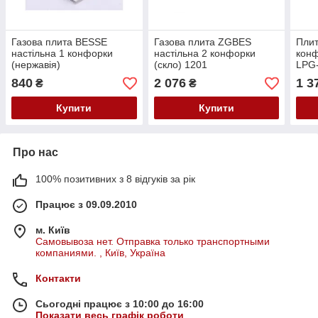
Газова плита BESSE
Газова плита ZGBES
Плит
настільна 1 конфорки
настільна 2 конфорки
конф
(нержавія)
(скло) 1201
LPG
840
2 076
1 3
₴
₴
Купити
Купити
Про нас
100% позитивних з 8 відгуків за рік
Працює з 09.09.2010
м. Київ
Самовывоза нет. Отправка только транспортными
компаниями. , Київ, Україна
Контакти
Сьогодні працює з 10:00 до 16:00
Показати весь графік роботи