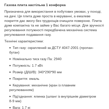
Газова плита настільна 1 конфорка
Призначена для використання в побутових умовах, у поході,
на дачі. Ця плита дуже проста в керуванні, а емалеве
покриття дає змогу без труднощів очищати поверхню. Плита
дуже компактна та не займе у Вас багато місця. Для зручності
регулювання потужності передбачена механічна система
регулювання подавання газу.
Технічні характеристики:
Тип газу: скраплений за ДСТУ 4047-2001 (пропан-
бутан)
Номінально тиск газу Па: 2940
Потужність: 1.7 кВт.
Розмір (Д/Ш/В): 340*290*90 мм
Покриття: емаль
Керування: механічне (кран із плавним
регулюванням)
Під'єднання: ялинка (шланг із внутрішнім діаметром
8-9 мм)
Вага: 1.7 кг.