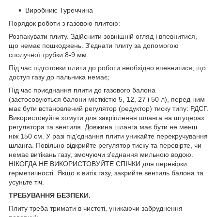
Виробник: Туреччина
Порядок роботи з газовою плитою:
Розпакувати плиту. Здійснити зовнішній огляд і впевнитися,
що немає пошкоджень. З'єднати плиту за допомогою
сполучної трубки 8-9 мм.
Під час підготовки плити до роботи необхідно впевнитися, що
доступ газу до пальника немає;
Під час приєднання плити до газового балона
(застосовуються балони місткістю 5, 12, 27 і 50 л), перед ним
має бути встановлений регулятор (редуктор) тиску типу: РДСГ.
Використовуйте хомути для закріплення шланга на штуцерах
регулятора та вентиля. Довжина шланга має бути не менш
ніж 150 см. У разі під'єднання плити уникайте перекручування
шланга. Повільно відкрийте регулятор тиску та перевірте, чи
немає витікань газу, змочуючи з'єднання мильною водою.
НІКОГДА НЕ ВИКОРИСТОВУЙТЕ СПІЧКИ для перевірки
герметичності. Якщо є витік газу, закрийте вентиль балона та
усуньте тіч.
ТРЕБУВАННЯ БЕЗПЕКИ.
Плиту треба тримати в чистоті, уникаючи забруднення