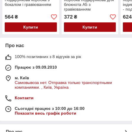
бокалом і гравіюванням
блокнота А5 з
інди
гравіюванням
- по
564
372
624
₴
₴
Купити
Купити
Про нас
100% позитивних з 8 відгуків за рік
Працює з 09.09.2010
м. Київ
Самовывоза нет. Отправка только транспортными
компаниями. , Київ, Україна
Контакти
Сьогодні працює з 10:00 до 16:00
Показати весь графік роботи
Про нас