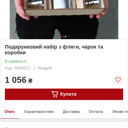
Подарунковий набір з фляги, чарок та
коробки
В наявності
Код: SP00517
Роздріб
1 056
₴
Купити
Опис
Характеристики
Доставка
Оплата
Умови п