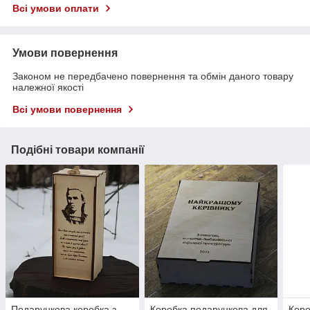
Всі умови оплати
Умови повернення
Законом не передбачено повернення та обмін даного товару
належної якості
Всі умови повернення
Подібні товари компанії
Подарункова коробка з
Коробка подарункова для
Коро