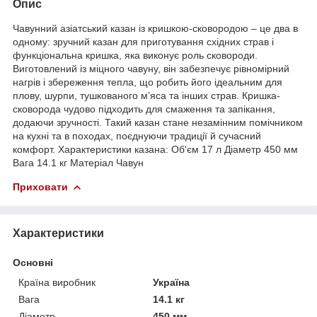
Опис
Чавунний азіатський казан із кришкою-сковородою – це два в
одному: зручний казан для приготування східних страв і
функціональна кришка, яка виконує роль сковороди.
Виготовлений із міцного чавуну, він забезпечує рівномірний
нагрів і збереження тепла, що робить його ідеальним для
плову, шурпи, тушкованого м’яса та інших страв. Кришка-
сковорода чудово підходить для смаження та запікання,
додаючи зручності. Такий казан стане незамінним помічником
на кухні та в походах, поєднуючи традиції й сучасний
комфорт. Характеристики казана: Об'єм 17 л Діаметр 450 мм
Вага 14.1 кг Матеріал Чавун
Приховати
Характеристики
Основні
Країна виробник
Україна
Вага
14.1 кг
Діаметр
450 мм