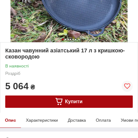
Казан чавунний азіатський 17 л з кришкою-
сковородою
В наявності
Роздріб
5 064
₴
Купити
Опис
Характеристики
Доставка
Оплата
Умови п