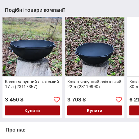
Подібні товари компанії
Казан чавунний азіатський
Казан чавунний азіатський
Каза
17 л (23117357)
22 л (23119990)
30 л
3 450
3 708
6 2
₴
₴
Купити
Купити
Про нас