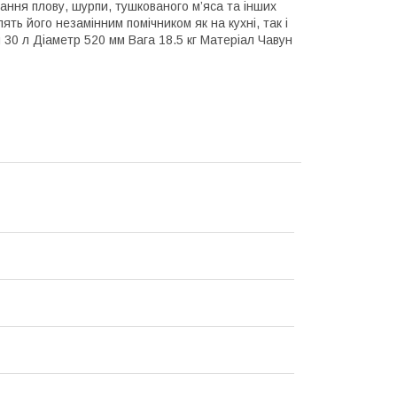
вання плову, шурпи, тушкованого м’яса та інших
ть його незамінним помічником як на кухні, так і
м 30 л Діаметр 520 мм Вага 18.5 кг Матеріал Чавун