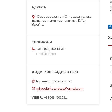
с
к
п
Самовывоза нет. Отправка только
транспортными компаниями., Київ,
Україна
Х
+380 (63) 450-15-31
С 10:00-16:00
К
http://mirpodarkov.in.ua/
В
mirpodarkov.net.ua@gmail.com
VIBER
+380634501531
Д