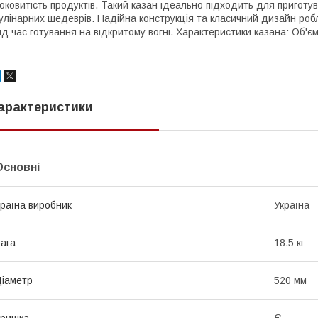
оковитість продуктів. Такий казан ідеально підходить для приготу
улінарних шедеврів. Надійна конструкція та класичний дизайн робля
ід час готування на відкритому вогні. Характеристики казана: Об'є
арактеристики
Основні
раїна виробник
Україна
ага
18.5 кг
іаметр
520 мм