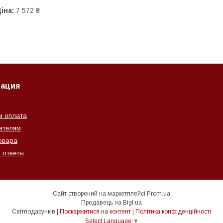
іна:
7 572 ₴
ация
и оплата
ателям
овара
 ответы
Сайт створений на маркетплейсі
Prom.ua
Продавець на Bigl.ua
Світподарунків |
Поскаржитися на контент
|
Політика конфіденційності
Select Language
▼