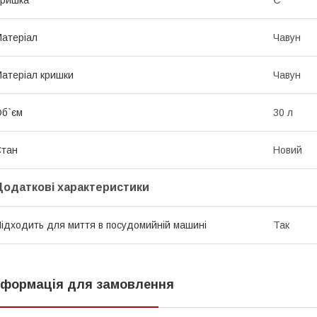
Кришка
Є
атеріал
Чавун
атеріал кришки
Чавун
б`єм
30 л
Стан
Новий
Додаткові характеристики
ідходить для миття в посудомийній машині
Так
нформація для замовлення