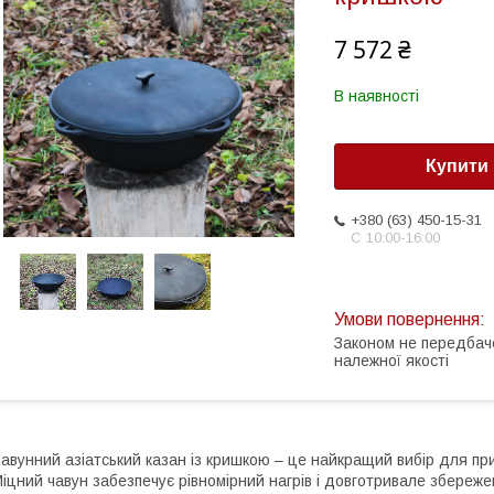
7 572 ₴
В наявності
Купити
+380 (63) 450-15-31
С 10:00-16:00
Законом не передбач
належної якості
авунний азіатський казан із кришкою – це найкращий вибір для при
іцний чавун забезпечує рівномірний нагрів і довготривале збережен