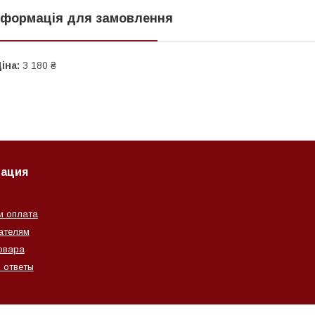
нформація для замовлення
іна:
3 180 ₴
ация
и оплата
ателям
овара
 ответы