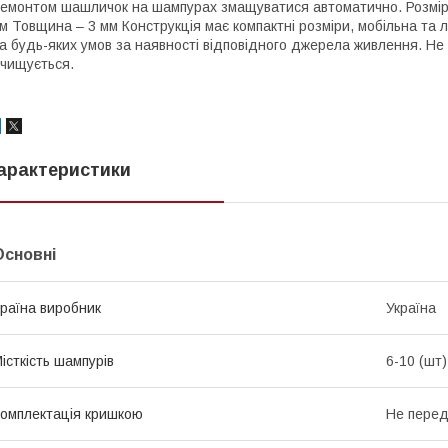
емонтом шашличок на шампурах змащуватися автоматично. Розміри
м Товщина – 3 мм Конструкція має компактні розміри, мобільна та 
а будь-яких умов за наявності відповідного джерела живлення. Не
чищується.
арактеристики
Основні
раїна виробник
Україна
істкість шампурів
6-10 (шт)
омплектація кришкою
Не пере