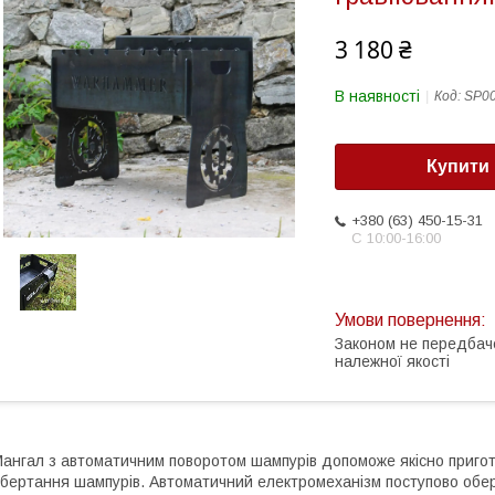
3 180 ₴
В наявності
Код:
SP0
Купити
+380 (63) 450-15-31
С 10:00-16:00
Законом не передбач
належної якості
ангал з автоматичним поворотом шампурів допоможе якісно пригот
бертання шампурів. Автоматичний електромеханізм поступово обе