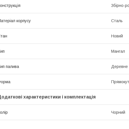
онструкція
Збірно-р
атеріал корпусу
Сталь
Стан
Новий
ип
Мангал
ип палива
Деревне 
Форма
Прямоку
Додаткові характеристики і комплектація
олір
Чорний