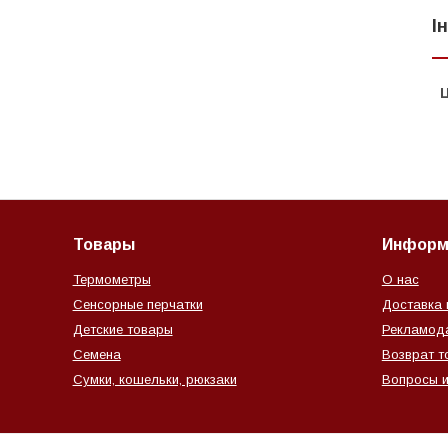
І
Ц
Товары
Информ
Термометры
О нас
Сенсорные перчатки
Доставка 
Детские товары
Рекламод
Семена
Возврат т
Сумки, кошельки, рюкзаки
Вопросы и