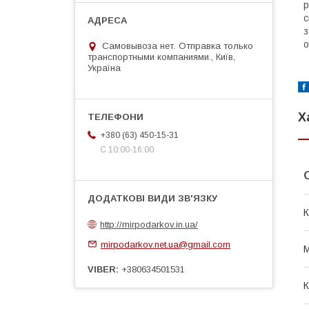
р
с
з
о
Самовывоза нет. Отправка только
транспортными компаниями., Київ,
Україна
Х
+380 (63) 450-15-31
С 10:00-16:00
К
http://mirpodarkov.in.ua/
mirpodarkov.net.ua@gmail.com
М
VIBER
+380634501531
К