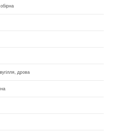
озбірна
вугілля, дрова
тна