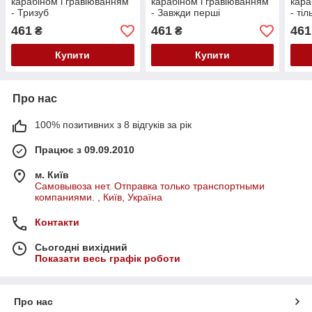
карабіном і гравіюванням
карабіном і гравіюванням
кара
- Тризуб
- Завжди перші
- тіл
461
461
461
₴
₴
Купити
Купити
Про нас
100% позитивних з 8 відгуків за рік
Працює з 09.09.2010
м. Київ
Самовывоза нет. Отправка только транспортными
компаниями. , Київ, Україна
Контакти
Сьогодні вихідний
Показати весь графік роботи
Про нас