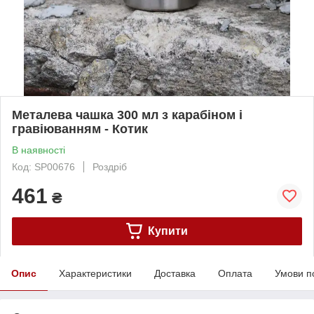
Металева чашка 300 мл з карабіном і
гравіюванням - Котик
В наявності
Код: SP00676
Роздріб
461
₴
Купити
Опис
Характеристики
Доставка
Оплата
Умови п