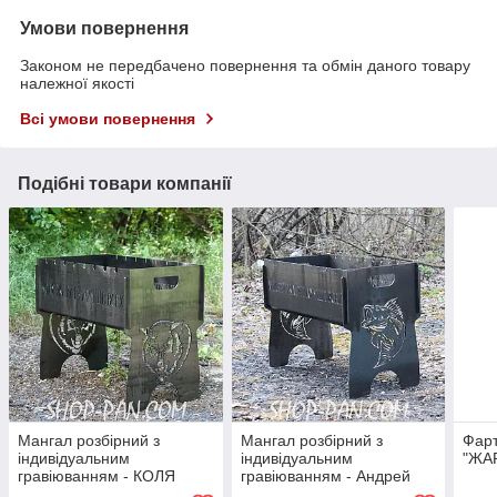
Умови повернення
Законом не передбачено повернення та обмін даного товару
належної якості
Всі умови повернення
Подібні товари компанії
Мангал розбірний з
Мангал розбірний з
Фарт
індивідуальним
індивідуальним
"ЖА
гравіюванням - КОЛЯ
гравіюванням - Андрей
ЖАРИТ ЛУЧШЕ ВСЕХ - на
жарит лучше всех - на