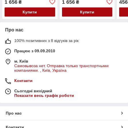
1 656
1 656
456
₴
₴
подарунок
подарунок
Купити
Купити
Про нас
100% позитивних з 8 відгуків за рік
Працює з 09.09.2010
м. Київ
Самовывоза нет. Отправка только транспортными
компаниями. , Київ, Україна
Контакти
Сьогодні вихідний
Показати весь графік роботи
Про нас
Контакти