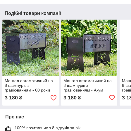
Подібні товари компанії
Мангал автоматичний на
Мангал автоматичний на
Манг
8 шампурів з
8 шампурів з
8 ша
гравіюванням - 60 років
гравіюванням - Акум
грав
ювіл
3 180
3 180
3 1
₴
₴
Про нас
100% позитивних з 8 відгуків за рік