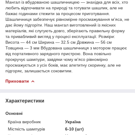
Мангал із вбудованою шашличницею — знахідка для всіх, хто
любить відпочивати на природі та готувати шашлик, але не
бажає годинами стежити за процесом приготування.
Шашличниця забезпечує рівномірне просмажування м'яса, не
дає йому підгоріти. Наш мангал виготовлений із якісних
матеріалів, які слугують довго, зберігають правильну форму
та привабливий вигляд у процесі експлуатації. Розміри:
Висота — 44 см Ширина — 32.5 см Довжина — 56 см
Товщина — 3 мм Вбудована шашличниця з мотором працює
від портативного зарядного пристрою. Вона повільно
прокручує шампури, завдяки чому м'ясо рівномірно
просмажується з усіх боків, має апетитну скоринку, але не
підгоряє, залишається соковитим.
Приховати
Характеристики
Основні
Країна виробник
Україна
Місткість шампурів
6-10 (шт)