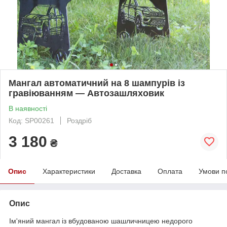
Мангал автоматичний на 8 шампурів із
гравіюванням — Автозашляховик
В наявності
Код: SP00261
Роздріб
3 180
₴
Опис
Характеристики
Доставка
Оплата
Умови п
Опис
Ім'яний мангал із вбудованою шашличницею недорого