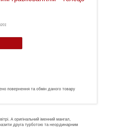
0201
ено повернення та обмін даного товару
ітрі. А оригінальний іменний мангал,
вразити друга турботою та неординарним