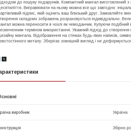
ідходом до пошуку подарунків. Компактний мангал виготовлений з 
есятиліття. Вигравіювати на ньому можна все що завгодно: ініціа
артівливий підпис, якій оцінить ваш близький друг. Замовляйте іме
творення складних зображень розраховується індивідуально. Велик
ангал можна переносити в чохлі як чемоданчик. Купуючи подібний в
ескінченним терміном використання. Уважний підхід до створення 
изайну мангала. Відображення на стінках будь-яких написів, символ
овстостінного металу. Зберігає зовнішній вигляд і не деформується
арактеристики
Основні
раїна виробник
Україна
онструкція
Збірно-р