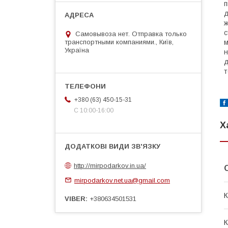
п
д
ж
с
Самовывоза нет. Отправка только
транспортными компаниями., Київ,
м
Україна
н
д
т
+380 (63) 450-15-31
С 10:00-16:00
Х
http://mirpodarkov.in.ua/
mirpodarkov.net.ua@gmail.com
К
VIBER
+380634501531
К