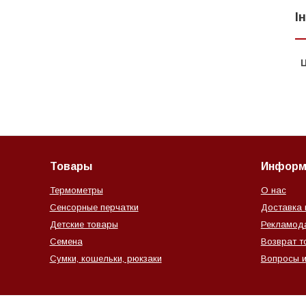
І
Ц
Товары
Информ
Термометры
О нас
Сенсорные перчатки
Доставка 
Детские товары
Рекламод
Семена
Возврат т
Сумки, кошельки, рюкзаки
Вопросы и