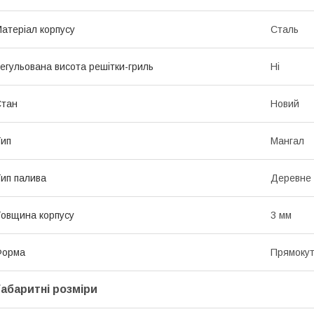
атеріал корпусу
Сталь
егульована висота решітки-гриль
Ні
Стан
Новий
ип
Мангал
ип палива
Деревне 
овщина корпусу
3 мм
Форма
Прямоку
Габаритні розміри