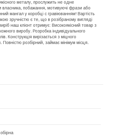
якісного металу, прослужить не одне
ли власника, побажання, мотивуючі фрази або
нний мангал у коробці с гравіюванням! Вартість
ою зручністю є те, що в розібраному вигляді
иріб наш клієнт отримує: Високоякісний товар з
кожного виробу. Розробка індивідуального
ів. Конструкція вирізається з міцного
. Повністю розбірний, займає мінімум місця.
озбірна