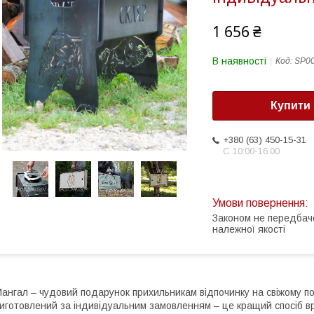
1 656 ₴
В наявності
Код:
SP0
Купити
+380 (63) 450-15-31
С 10:00-16:00
Законом не передбач
належної якості
ангал – чудовий подарунок прихильникам відпочинку на свіжому пов
иготовлений за індивідуальним замовленням – це кращий спосіб 