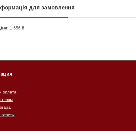
нформація для замовлення
іна:
1 656 ₴
ация
и оплата
ателям
овара
 ответы