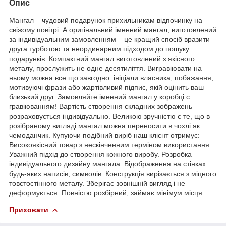
Опис
Мангал – чудовий подарунок прихильникам відпочинку на
свіжому повітрі. А оригінальний іменний мангал, виготовлений
за індивідуальним замовленням – це кращий спосіб вразити
друга турботою та неординарним підходом до пошуку
подарунків. Компактний мангал виготовлений з якісного
металу, прослужить не одне десятиліття. Вигравіювати на
ньому можна все що завгодно: ініціали власника, побажання,
мотивуючі фрази або жартівливий підпис, якій оцінить ваш
близький друг. Замовляйте іменний мангал у коробці с
гравіюванням! Вартість створення складних зображень
розраховується індивідуально. Великою зручністю є те, що в
розібраному вигляді мангал можна переносити в чохлі як
чемоданчик. Купуючи подібний виріб наш клієнт отримує:
Високоякісний товар з нескінченним терміном використання.
Уважний підхід до створення кожного виробу. Розробка
індивідуального дизайну мангала. Відображення на стінках
будь-яких написів, символів. Конструкція вирізається з міцного
товстостінного металу. Зберігає зовнішній вигляд і не
деформується. Повністю розбірний, займає мінімум місця.
Приховати