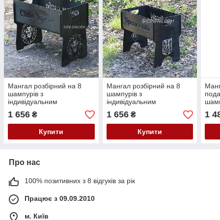
Мангал розбірний на 8
Мангал розбірний на 8
Манг
шампурів з
шампурів з
пода
індивідуальним
індивідуальним
шамп
гравіюванням - Слава
гравіюванням - Слава
інди
1 656
1 656
1 4
₴
₴
Україні
Україні - Героям Слава
- Сл
Купити
Купити
Про нас
100% позитивних з 8 відгуків за рік
Працює з 09.09.2010
м. Київ