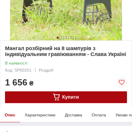
Мангал розбірний на 8 шампурів з
індивідуальним гравіюванням - Слава Україні
В наявності
Код: SP00201
Роздріб
1 656
₴
Купити
Опис
Характеристики
Доставка
Оплата
Умови п