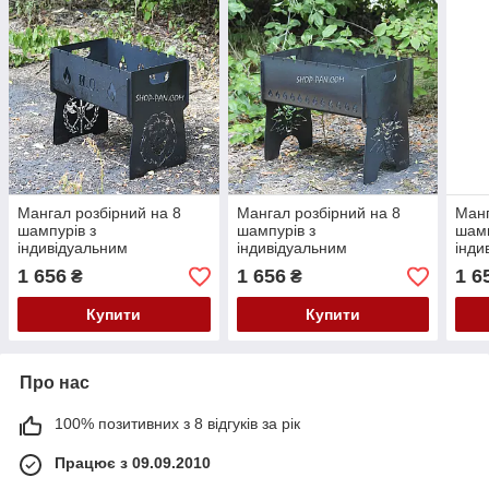
Мангал розбірний на 8
Мангал розбірний на 8
Манг
шампурів з
шампурів з
шамп
індивідуальним
індивідуальним
інди
гравіюванням
гравіюванням
грав
1 656
1 656
1 6
₴
₴
Укра
Купити
Купити
Про нас
100% позитивних з 8 відгуків за рік
Працює з 09.09.2010