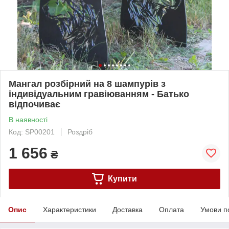
Мангал розбірний на 8 шампурів з
індивідуальним гравіюванням - Батько
відпочиває
В наявності
Код: SP00201
Роздріб
1 656
₴
Купити
Опис
Характеристики
Доставка
Оплата
Умови п