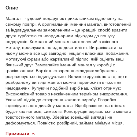
Опис
Мангал – чудовий подарунок прихильникам відпочинку на
свіжому повітрі. А оригінальний іменний мангал, виготовлений
за індивідуальним замовленням – це кращий спосіб вразити
друга турботою та неординарним підходом до пошуку
подарунків. Компактний мангал виготовлений з якісного
металу, прослужить не одне десятиліття. Вигравіювати на
ньому можна все що завгодно: ініціали власника, побажання,
мотивуючі фрази або жартівливий підпис, якій оцінить ваш
близький друг. Замовляйте іменний мангал у коробці с
гравіюванням! Вартість створення складних зображень
розраховується індивідуально. Великою зручністю є те, що в
розібраному вигляді мангал можна переносити в чохлі як
чемоданчик. Купуючи подібний виріб наш клієнт отримує:
Високоякісний товар з нескінченним терміном використання.
Уважний підхід до створення кожного виробу. Розробка
індивідуального дизайну мангала. Відображення на стінках
будь-яких написів, символів. Конструкція вирізається з міцного
товстостінного металу. Зберігає зовнішній вигляд і не
деформується. Повністю розбірний, займає мінімум місця.
Приховати