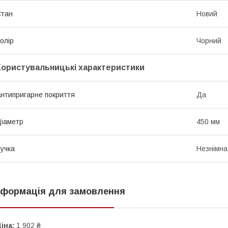
Стан
Новий
олір
Чорний
Користувальницькі характеристики
нтипригарне покриття
Да
іаметр
450 мм
учка
Незнімна
нформація для замовлення
іна:
1 902 ₴