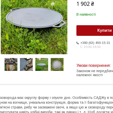
1 902 ₴
В наявності
Купити
+380 (63) 450-15-31
С 10:00-16:00
Законом не передбач
належної якості
коворода має округлу форму і опукле дно. Особливість САДЖу в п
ном на вогнище, унікальна конструкція, форма та її багатофункціо
 м'ясні страви, рибу чи засмажені овочі, а якщо цю ж сковороду пе
риготувати навіть хлібні вироби, такі як лаваш і т. д. Щоб досягти