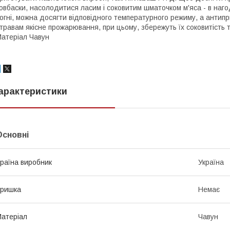
овбаски, насолодитися ласим і соковитим шматочком м'яса - в наго
огні, можна досягти відповідного температурного режиму, а антипр
травам якісне прожарювання, при цьому, збережуть їх соковитість т
атеріал Чавун
арактеристики
Основні
раїна виробник
Україна
Кришка
Немає
атеріал
Чавун