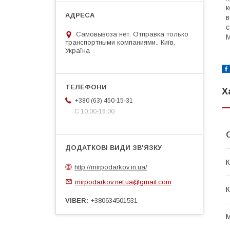
к
в
с
Самовывоза нет. Отправка только
М
транспортными компаниями., Київ,
Україна
Х
+380 (63) 450-15-31
С 10:00-16:00
К
http://mirpodarkov.in.ua/
mirpodarkov.net.ua@gmail.com
VIBER
+380634501531
М