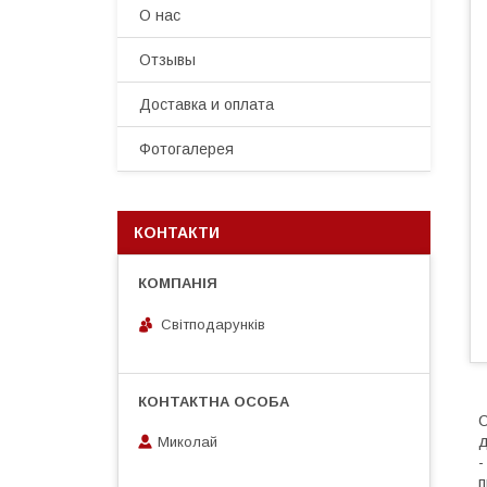
О нас
Отзывы
Доставка и оплата
Фотогалерея
КОНТАКТИ
Світподарунків
С
д
Миколай
-
п