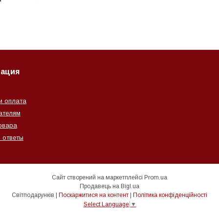
ация
и оплата
ателям
овара
 ответы
Сайт створений на маркетплейсі
Prom.ua
Продавець на Bigl.ua
Світподарунків |
Поскаржитися на контент
|
Політика конфіденційності
Select Language
▼