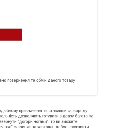
ено повернення та обмін даного товару
одвійному призначенні: поставивши сковороду
нальність дозволяють готувати відразу багато їжі
ревернути "догори ногами", то ви зможете
 хрусткої скоринки на картоплі, добре прожарити