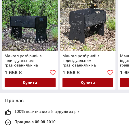
Мангал розбірний з
Мангал розбірний з
Манг
індивідуальним
індивідуальним
інди
гравіюванням- на
гравіюванням- на
грав
подарунок
подарунок
пода
1 656
1 656
1 6
₴
₴
Купити
Купити
Про нас
100% позитивних з 8 відгуків за рік
Працює з 09.09.2010