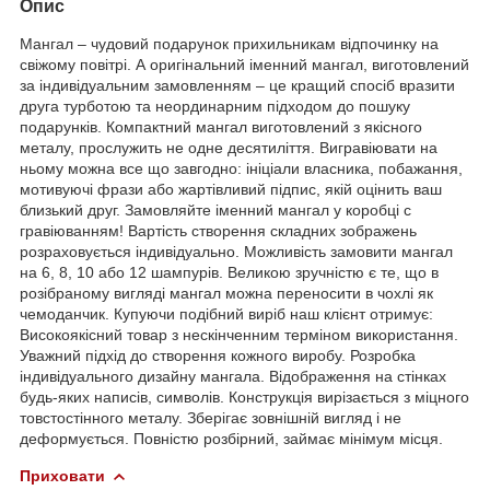
Опис
Мангал – чудовий подарунок прихильникам відпочинку на
свіжому повітрі. А оригінальний іменний мангал, виготовлений
за індивідуальним замовленням – це кращий спосіб вразити
друга турботою та неординарним підходом до пошуку
подарунків. Компактний мангал виготовлений з якісного
металу, прослужить не одне десятиліття. Вигравіювати на
ньому можна все що завгодно: ініціали власника, побажання,
мотивуючі фрази або жартівливий підпис, якій оцінить ваш
близький друг. Замовляйте іменний мангал у коробці с
гравіюванням! Вартість створення складних зображень
розраховується індивідуально. Можливість замовити мангал
на 6, 8, 10 або 12 шампурів. Великою зручністю є те, що в
розібраному вигляді мангал можна переносити в чохлі як
чемоданчик. Купуючи подібний виріб наш клієнт отримує:
Високоякісний товар з нескінченним терміном використання.
Уважний підхід до створення кожного виробу. Розробка
індивідуального дизайну мангала. Відображення на стінках
будь-яких написів, символів. Конструкція вирізається з міцного
товстостінного металу. Зберігає зовнішній вигляд і не
деформується. Повністю розбірний, займає мінімум місця.
Приховати