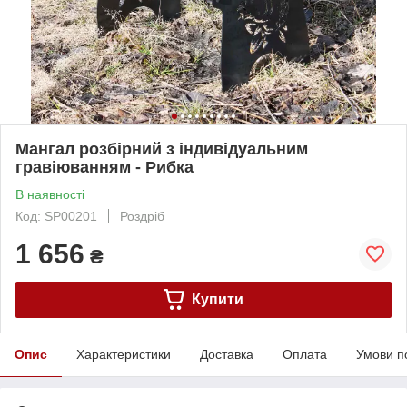
Мангал розбірний з індивідуальним
гравіюванням - Рибка
В наявності
Код: SP00201
Роздріб
1 656
₴
Купити
Опис
Характеристики
Доставка
Оплата
Умови п