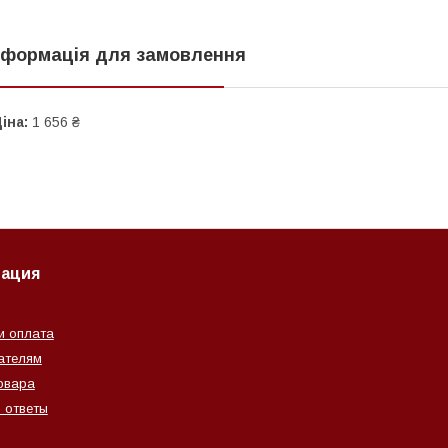
нформація для замовлення
іна:
1 656 ₴
ация
и оплата
ателям
овара
 ответы