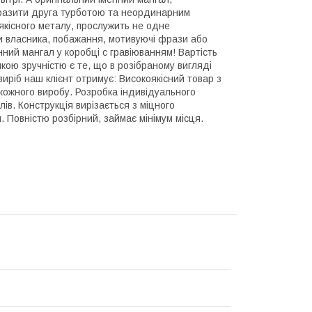
вразити друга турботою та неординарним
якісного металу, прослужить не одне
ли власника, побажання, мотивуючі фрази або
нний мангал у коробці с гравіюванням! Вартість
ою зручністю є те, що в розібраному вигляді
иріб наш клієнт отримує: Високоякісний товар з
кожного виробу. Розробка індивідуального
ів. Конструкція вирізається з міцного
. Повністю розбірний, займає мінімум місця.