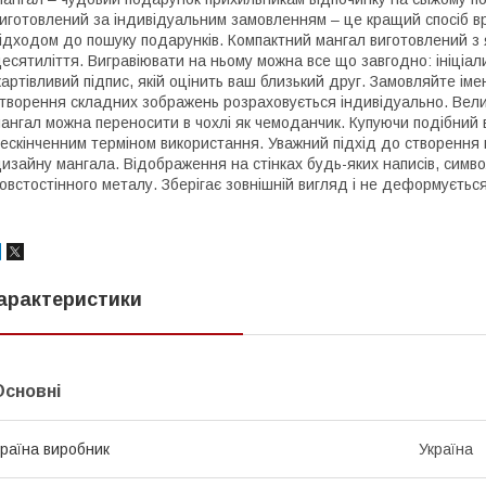
иготовлений за індивідуальним замовленням – це кращий спосіб 
ідходом до пошуку подарунків. Компактний мангал виготовлений з 
есятиліття. Вигравіювати на ньому можна все що завгодно: ініціа
артівливий підпис, якій оцінить ваш близький друг. Замовляйте іме
творення складних зображень розраховується індивідуально. Велик
ангал можна переносити в чохлі як чемоданчик. Купуючи подібний в
ескінченним терміном використання. Уважний підхід до створення 
изайну мангала. Відображення на стінках будь-яких написів, символ
овстостінного металу. Зберігає зовнішній вигляд і не деформується
арактеристики
Основні
раїна виробник
Україна