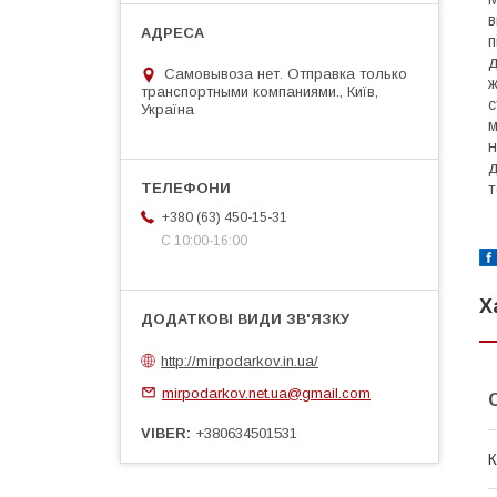
в
п
д
Самовывоза нет. Отправка только
ж
транспортными компаниями., Київ,
с
Україна
м
н
д
т
+380 (63) 450-15-31
С 10:00-16:00
Х
http://mirpodarkov.in.ua/
mirpodarkov.net.ua@gmail.com
VIBER
+380634501531
К