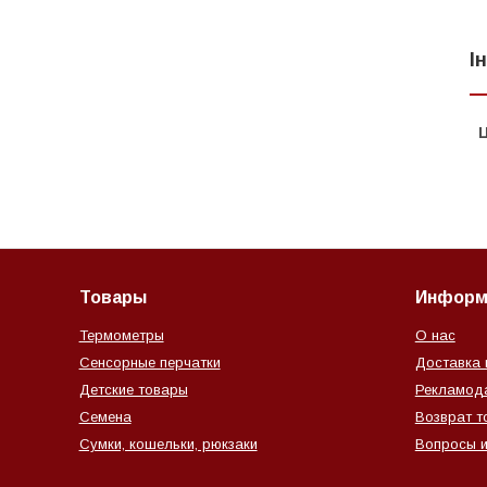
І
Ц
Товары
Информ
Термометры
О нас
Сенсорные перчатки
Доставка 
Детские товары
Рекламод
Семена
Возврат т
Сумки, кошельки, рюкзаки
Вопросы и