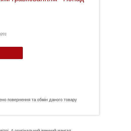
0201
ено повернення та обмін даного товару
ітрі. А оригінальний іменний мангал,