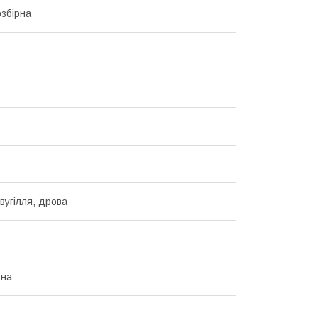
озбірна
вугілля, дрова
тна