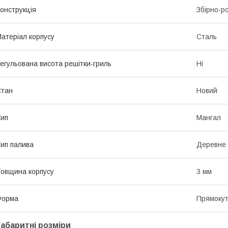
онструкція
Збірно-р
атеріал корпусу
Сталь
егульована висота решітки-гриль
Ні
Стан
Новий
ип
Мангал
ип палива
Деревне 
овщина корпусу
3 мм
Форма
Прямоку
Габаритні розміри