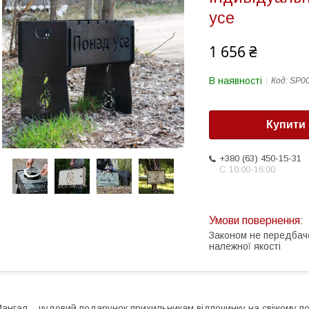
усе
1 656 ₴
В наявності
Код:
SP0
Купити
+380 (63) 450-15-31
С 10:00-16:00
Законом не передбач
належної якості
ангал – чудовий подарунок прихильникам відпочинку на свіжому пов