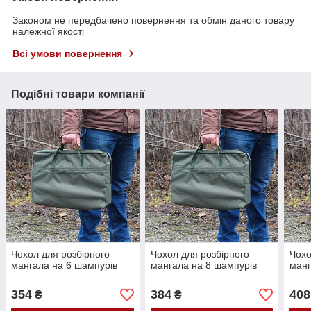
Законом не передбачено повернення та обмін даного товару
належної якості
Всі умови повернення
Подібні товари компанії
Чохол для розбірного
Чохол для розбірного
Чохо
мангала на 6 шампурів
мангала на 8 шампурів
манг
354
384
408
₴
₴