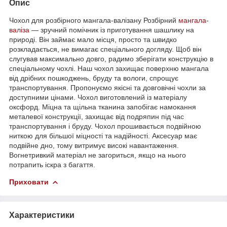
Опис
Чохол для розбірного мангала-валізану Розбірний
мангала-
валіза
— зручний помічник із приготування шашлику на
природі. Він займає мало місця, просто та швидко
розкладається, не вимагає спеціального догляду. Щоб він
слугував максимально довго, радимо зберігати конструкцію в
спеціальному чохлі. Наш чохол захищає поверхню мангала
від дрібних пошкоджень, бруду та вологи, спрощує
транспортування. Пропонуємо якісні та довговічні чохли за
доступними цінами. Чохол виготовлений із матеріалу
оксфорд. Міцна та щільна тканина запобігає намокання
металевої конструкції, захищає від подряпин під час
транспортування і бруду. Чохол прошивається подвійною
ниткою для більшої міцності та надійності. Аксесуар має
подвійне дно, тому витримує високі навантаження.
Вогнетривкий матеріал не загориться, якщо на нього
потрапить іскра з багаття.
Приховати
Характеристики