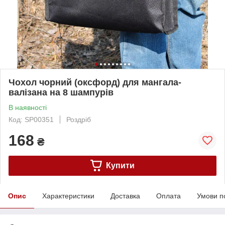
Чохол чорний (оксфорд) для мангала-
валізана на 8 шампурів
В наявності
Код: SP00351
Роздріб
168
₴
Купити
Опис
Характеристики
Доставка
Оплата
Умови п