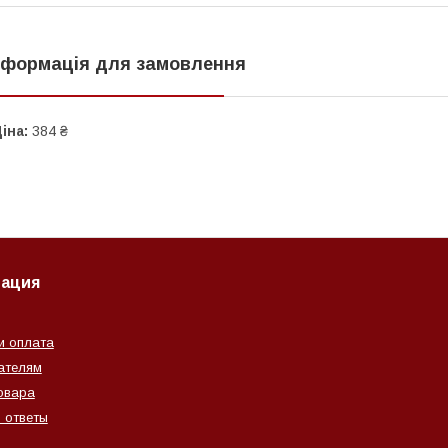
нформація для замовлення
іна:
384 ₴
ация
и оплата
ателям
овара
 ответы