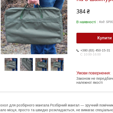
384 ₴
В наявності
Код:
SP0
Купити
+380 (63) 450-15-31
С 10:00-16:00
Законом не передбач
належної якості
охол для розбірного мангала Розбірний мангал — зручний помічник
ало місця, просто та швидко розкладається, не вимагає спеціальн