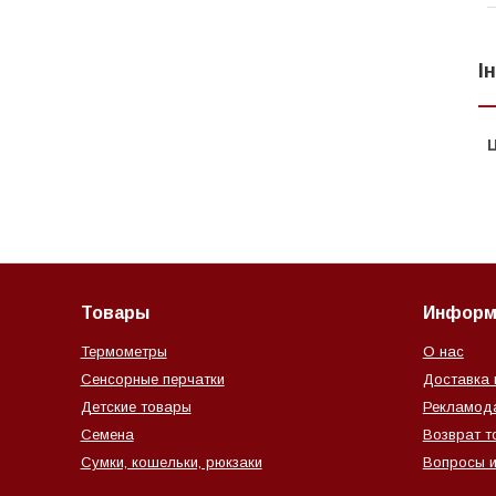
І
Ц
Товары
Информ
Термометры
О нас
Сенсорные перчатки
Доставка 
Детские товары
Рекламод
Семена
Возврат т
Сумки, кошельки, рюкзаки
Вопросы и