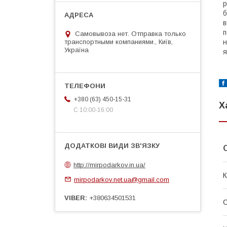
р
б
в
п
Самовывоза нет. Отправка только
транспортными компаниями., Київ,
н
Україна
я
+380 (63) 450-15-31
Х
С 10:00-16:00
http://mirpodarkov.in.ua/
К
mirpodarkov.net.ua@gmail.com
VIBER
+380634501531