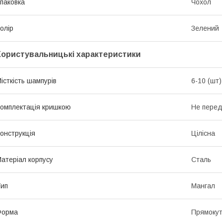
паковка
Чохол
олір
Зелений
Користувальницькі характеристики
істкість шампурів
6-10 (шт)
омплектація кришкою
Не пере
онструкція
Цілісна
атеріал корпусу
Сталь
ип
Мангал
Форма
Прямоку