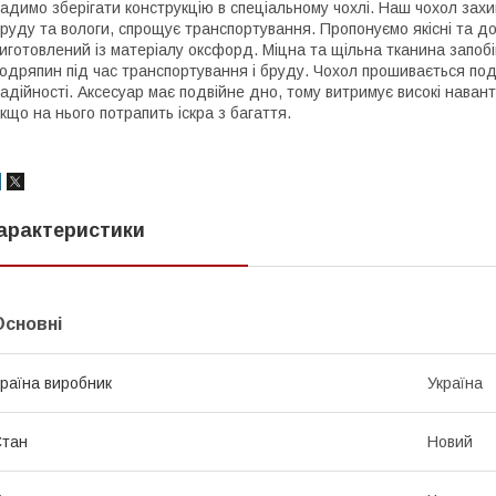
адимо зберігати конструкцію в спеціальному чохлі. Наш чохол за
руду та вологи, спрощує транспортування. Пропонуємо якісні та до
иготовлений із матеріалу оксфорд. Міцна та щільна тканина запобі
одряпин під час транспортування і бруду. Чохол прошивається под
адійності. Аксесуар має подвійне дно, тому витримує високі наван
кщо на нього потрапить іскра з багаття.
арактеристики
Основні
раїна виробник
Україна
Стан
Новий