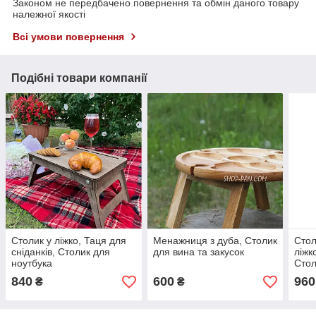
Законом не передбачено повернення та обмін даного товару
належної якості
Всі умови повернення
Подібні товари компанії
Столик у ліжко, Таця для
Менажниця з дуба, Столик
Стол
сніданків, Столик для
для вина та закусок
ліжк
ноутбука
Стол
840
600
960
₴
₴