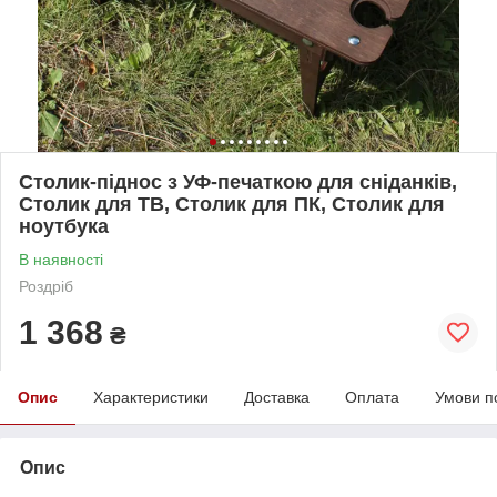
Столик-піднос з УФ-печаткою для сніданків,
Столик для ТВ, Столик для ПК, Столик для
ноутбука
В наявності
Роздріб
1 368
₴
Опис
Характеристики
Доставка
Оплата
Умови п
Опис